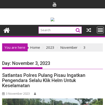
Skip
to
content
You are here
Home
2023
November
3
Day:
November 3, 2023
Satlantas Polres Pulang Pisau Ingatkan
Pengendara Selalu Klik Helm Untuk
Keselamatan
3 November 2023