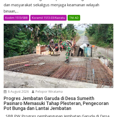
dan masyarakat sekaligus menjaga keamanan wilayah
binaan,...
Kodim 1513/SBB
Koramil 1513-03/Kairatu
TNI AD
8 August 2026
Pelopor Wiratama
Progres Jembatan Garuda di Desa Sumeith
Pasinaro Memasuki Tahap Plesteran, Pengecoran
Pot Bunga dan Lantai Jembatan
SBB PW Progres pembangunan Jembatan Garuda di Desa