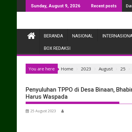
Skip
Da
Sunday, August 9, 2026
Recent posts
to
content
BERANDA
NASIONAL
INTERNASION
BOX REDAKSI
You are here
Home
2023
August
25
Penyuluhan TPPO di Desa Binaan, Bhab
Harus Waspada
25 August 2023