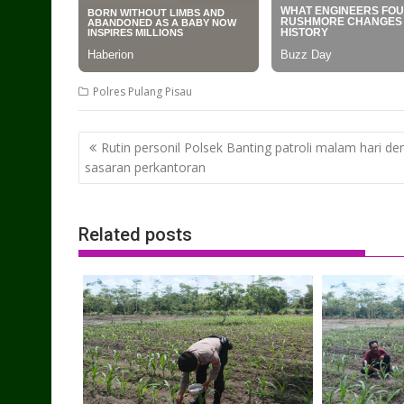
Polres Pulang Pisau
Post
Rutin personil Polsek Banting patroli malam hari d
navigation
sasaran perkantoran
Related posts