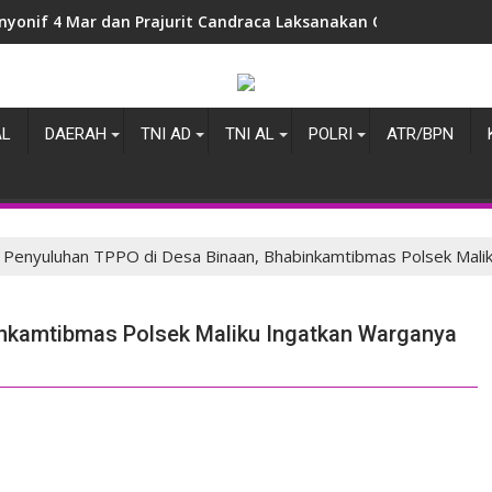
nyonif 4 Mar dan Prajurit Candraca Laksanakan Olahraga Gemb
AL
DAERAH
TNI AD
TNI AL
POLRI
ATR/BPN
Penyuluhan TPPO di Desa Binaan, Bhabinkamtibmas Polsek Mal
inkamtibmas Polsek Maliku Ingatkan Warganya