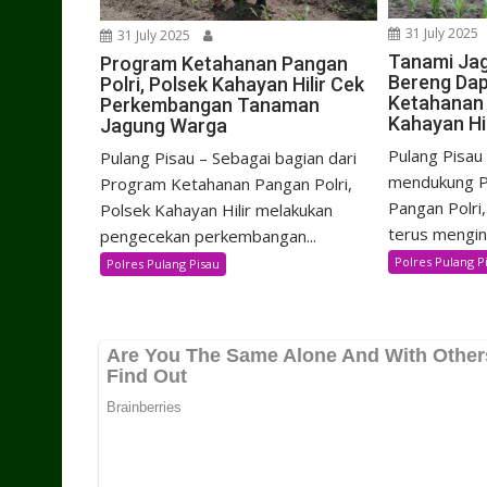
31 July 2025
31 July 2025
Tanami Jag
Program Ketahanan Pangan
Bereng Da
Polri, Polsek Kahayan Hilir Cek
Ketahanan 
Perkembangan Tanaman
Kahayan Hil
Jagung Warga
Pulang Pisau
Pulang Pisau – Sebagai bagian dari
mendukung P
Program Ketahanan Pangan Polri,
Pangan Polri,
Polsek Kahayan Hilir melakukan
terus mengint
pengecekan perkembangan...
Polres Pulang P
Polres Pulang Pisau