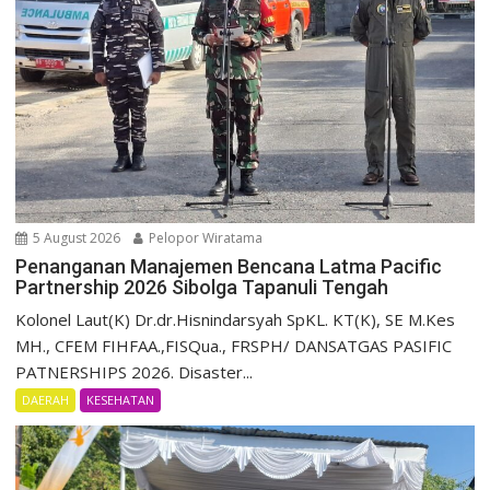
5 August 2026
Pelopor Wiratama
Penanganan Manajemen Bencana Latma Pacific
Partnership 2026 Sibolga Tapanuli Tengah
Kolonel Laut(K) Dr.dr.Hisnindarsyah SpKL. KT(K), SE M.Kes
MH., CFEM FIHFAA.,FISQua., FRSPH/ DANSATGAS PASIFIC
PATNERSHIPS 2026. Disaster...
DAERAH
KESEHATAN