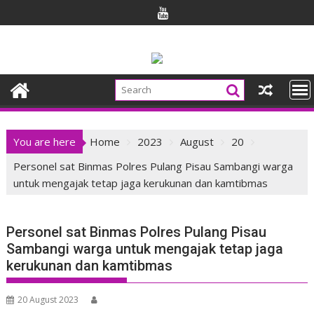
Skip
to
content
You are here
Home
2023
August
20
Personel sat Binmas Polres Pulang Pisau Sambangi warga
untuk mengajak tetap jaga kerukunan dan kamtibmas
Personel sat Binmas Polres Pulang Pisau
Sambangi warga untuk mengajak tetap jaga
kerukunan dan kamtibmas
20 August 2023