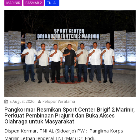
MARINIR
PASMAR 2
TNI AL
8 August 2026
Pelopor Wiratama
Pangkormar Resmikan Sport Center Brigif 2 Marinir,
Perkuat Pembinaan Prajurit dan Buka Akses
Olahraga untuk Masyarakat
Dispen Kormar, TNI AL (Sidoarjo) PW : Panglima Korps
Marinir Letnan Jenderal TNI (Mar) Dr. Endi...