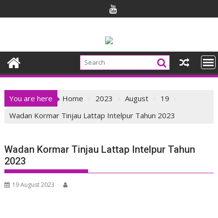
Skip
to
content
You are here
Home
2023
August
19
Wadan Kormar Tinjau Lattap Intelpur Tahun 2023
Wadan Kormar Tinjau Lattap Intelpur Tahun
2023
19 August 2023