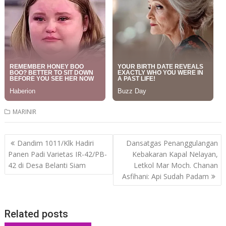
MARINIR
Post
Dandim 1011/Klk Hadiri
Dansatgas Penanggulangan
navigation
Panen Padi Varietas IR-42/PB-
Kebakaran Kapal Nelayan,
42 di Desa Belanti Siam
Letkol Mar Moch. Chanan
Asfihani: Api Sudah Padam
Related posts