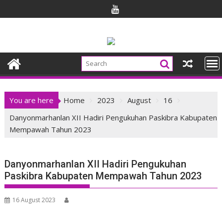
Skip
to
content
You are here
Home
2023
August
16
Danyonmarhanlan XII Hadiri Pengukuhan Paskibra Kabupaten
Mempawah Tahun 2023
Danyonmarhanlan XII Hadiri Pengukuhan
Paskibra Kabupaten Mempawah Tahun 2023
16 August 2023