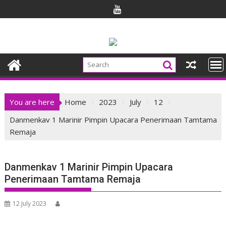
Skip
to
content
You are here
Home
2023
July
12
Danmenkav 1 Marinir Pimpin Upacara Penerimaan Tamtama
Remaja
Danmenkav 1 Marinir Pimpin Upacara
Penerimaan Tamtama Remaja
12 July 2023