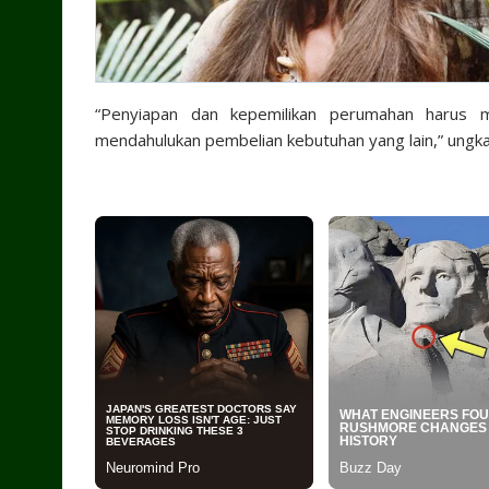
“Penyiapan dan kepemilikan perumahan harus me
mendahulukan pembelian kebutuhan yang lain,” ungk