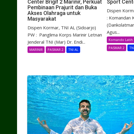
Center Brigif 2 Marinir, Perkuat
Sport Cente
Pembinaan Prajurit dan Buka
Dispen Korma
Akses Olahraga untuk
: Komandan K
Masyarakat
(Dankolatmar
Dispen Kormar, TNI AL (Sidoarjo)
Agus...
PW : Panglima Korps Marinir Letnan
Komando Latih 
Jenderal TNI (Mar) Dr. Endi...
PASMAR 2
TN
MARINIR
PASMAR 2
TNI AL