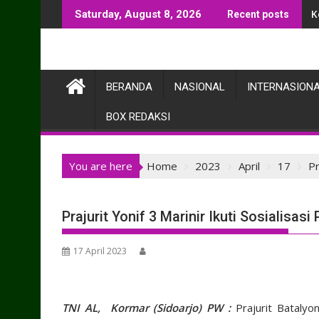
Skip
K
Saturday, August 8, 2026
Recent posts
to
content
BERANDA
NASIONAL
INTERNASION
BOX REDAKSI
You are here
Home
2023
April
17
Pr
Prajurit Yonif 3 Marinir Ikuti Sosialis
17 April 2023
TNI AL, Kormar (Sidoarjo) PW :
Prajurit Batalyon