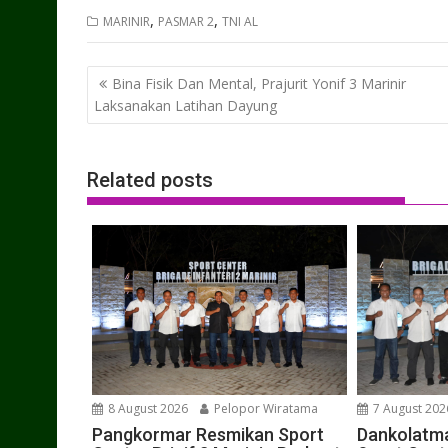
,
,
MARINIR
PASMAR 2
TNI AL
Post
Bina Fisik Dan Mental, Prajurit Yonif 3 Marinir
navigation
Laksanakan Latihan Dayung
Related posts
8 August 2026
Pelopor Wiratama
7 August 202
Pangkormar Resmikan Sport
Dankolatma