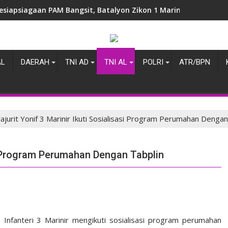
esiapsiagaan PAM Bangsit, Batalyon Zikon 1 Marinir Laksanakan
AL
DAERAH
TNI AD
TNI AL
POLRI
ATR/BPN
ajurit Yonif 3 Marinir Ikuti Sosialisasi Program Perumahan Dengan
asi Program Perumahan Dengan Tabplin
 Infanteri 3 Marinir mengikuti sosialisasi program perumahan