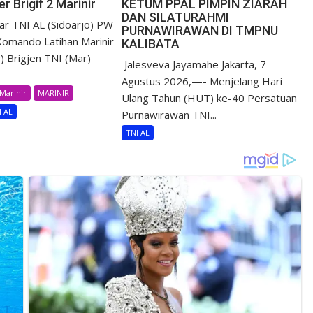
r Brigif 2 Marinir
KETUM PPAL PIMPIN ZIARAH
DAN SILATURAHMI
r TNI AL (Sidoarjo) PW
PURNAWIRAWAN DI TMPNU
omando Latihan Marinir
KALIBATA
) Brigjen TNI (Mar)
​ Jalesveva Jayamahe Jakarta, 7
Agustus 2026,—- Menjelang Hari
Marinir
MARINIR
Ulang Tahun (HUT) ke-40 Persatuan
I AL
Purnawirawan TNI...
TNI AL