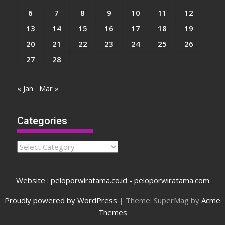
6
7
8
9
10
11
12
13
14
15
16
17
18
19
20
21
22
23
24
25
26
27
28
« Jan
Mar »
Categories
Categories
Website : peloporwiratama.co.id - peloporwiratama.com
Proudly powered by WordPress
|
Theme: SuperMag by
Acme
Themes