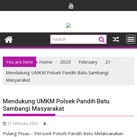
Skip
to
content
You are here
Home
2023
February
21
Mendukung UMKM Polsek Pandih Batu Sambangi
Masyarakat
Mendukung UMKM Polsek Pandih Batu
Sambangi Masyarakat
21 February 2023
Pulang Pisau – Personil Polsek Pandih Batu Melaksanakan