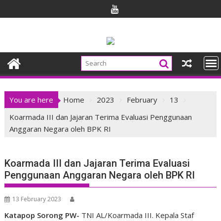
Skip
to
content
You are here
Home
2023
February
13
Koarmada III dan Jajaran Terima Evaluasi Penggunaan
Anggaran Negara oleh BPK RI
Koarmada III dan Jajaran Terima Evaluasi
Penggunaan Anggaran Negara oleh BPK RI
13 February 2023
Katapop Sorong PW-
TNI AL/Koarmada III. Kepala Staf