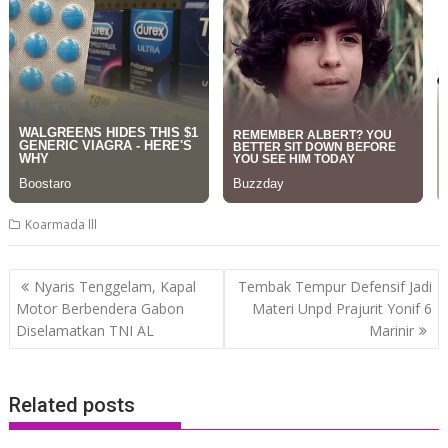
Koarmada lll
Post
Nyaris Tenggelam, Kapal
Tembak Tempur Defensif Jadi
navigation
Motor Berbendera Gabon
Materi Unpd Prajurit Yonif 6
Diselamatkan TNI AL
Marinir
Related posts