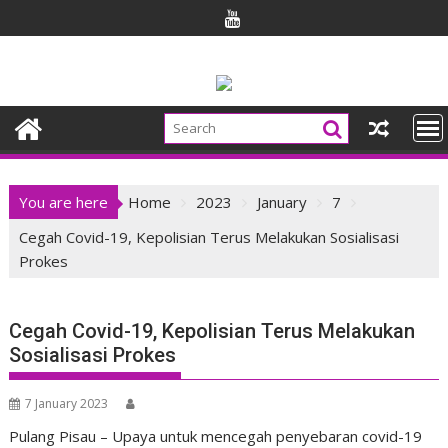
Skip
to
content
You are here
Home
2023
January
7
Cegah Covid-19, Kepolisian Terus Melakukan Sosialisasi
Prokes
Cegah Covid-19, Kepolisian Terus Melakukan
Sosialisasi Prokes
7 January 2023
Pulang Pisau – Upaya untuk mencegah penyebaran covid-19