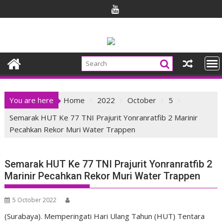
Skip
to
content
You are here
Home
2022
October
5
Semarak HUT Ke 77 TNI Prajurit Yonranratfib 2 Marinir
Pecahkan Rekor Muri Water Trappen
Semarak HUT Ke 77 TNI Prajurit Yonranratfib 2
Marinir Pecahkan Rekor Muri Water Trappen
5 October 2022
(Surabaya). Memperingati Hari Ulang Tahun (HUT) Tentara