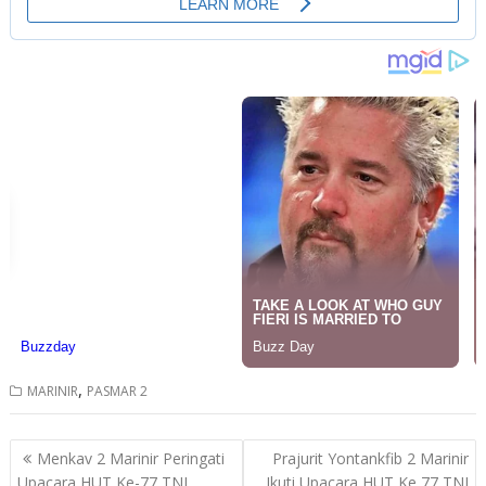
,
MARINIR
PASMAR 2
Post
Menkav 2 Marinir Peringati
Prajurit Yontankfib 2 Marinir
navigation
Upacara HUT Ke-77 TNI
Ikuti Upacara HUT Ke 77 TNI