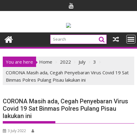
Skip
to
content
You are here
Home
2022
July
3
CORONA Masih ada, Cegah Penyebaran Virus Covid 19 Sat
Binmas Polres Pulang Pisau lakukan ini
CORONA Masih ada, Cegah Penyebaran Virus
Covid 19 Sat Binmas Polres Pulang Pisau
lakukan ini
3 July 2022