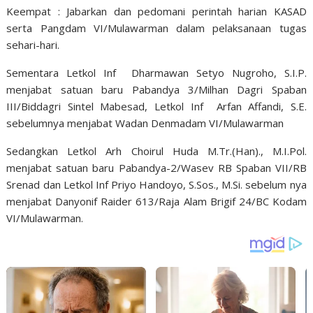
Keempat : Jabarkan dan pedomani perintah harian KASAD
serta Pangdam VI/Mulawarman dalam pelaksanaan tugas
sehari-hari.
Sementara Letkol Inf Dharmawan Setyo Nugroho, S.I.P.
menjabat satuan baru Pabandya 3/Milhan Dagri Spaban
III/Biddagri Sintel Mabesad, Letkol Inf Arfan Affandi, S.E.
sebelumnya menjabat Wadan Denmadam VI/Mulawarman
Sedangkan Letkol Arh Choirul Huda M.Tr.(Han)., M.I.Pol.
menjabat satuan baru Pabandya-2/Wasev RB Spaban VII/RB
Srenad dan Letkol Inf Priyo Handoyo, S.Sos., M.Si. sebelum nya
menjabat Danyonif Raider 613/Raja Alam Brigif 24/BC Kodam
VI/Mulawarman.