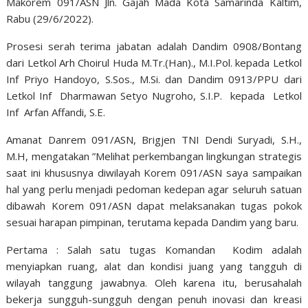
Makorem 091/ASN Jln. Gajah Mada Kota Samarinda Kaltim,
Rabu (29/6/2022).
P
rosesi serah terima jabatan
adalah Dandim 0908/Bontang
dari Letkol Arh Choirul Huda M.Tr.(Han)., M.I.Pol. kepada Letkol
Inf Priyo Handoyo, S.Sos., M.Si. dan Dandim 0913/PPU dari
Letkol Inf Dharmawan Setyo Nugroho, S.I.P. kepada Letkol
Inf Arfan Affandi, S.E.
Amanat Danrem 091/ASN, Brigjen TNI Dendi Suryadi, S.H.,
M.H, mengatakan ”
Melihat perkembangan lingkungan strategis
saat ini khususnya diwilayah Korem 091/ASN saya sampaikan
hal yang perlu menjadi pedoman kedepan agar seluruh satuan
dibawah Korem 091/ASN dapat melaksanakan tugas pokok
sesuai harapan pimpinan, terutama kepada Dandim yang baru.
Pertama : Salah satu tugas Komandan Kodim adalah
menyiapkan ruang, alat dan kondisi juang yang tangguh di
wilayah tanggung jawabnya. Oleh karena itu, berusahalah
bekerja sungguh-sungguh dengan penuh inovasi dan kreasi