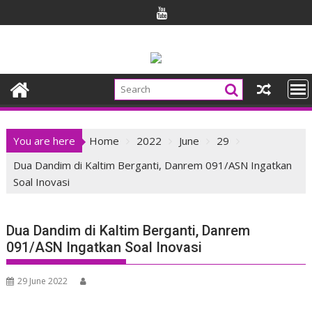
Skip
to
content
You are here
Home
2022
June
29
Dua Dandim di Kaltim Berganti, Danrem 091/ASN Ingatkan
Soal Inovasi
Dua Dandim di Kaltim Berganti, Danrem
091/ASN Ingatkan Soal Inovasi
29 June 2022