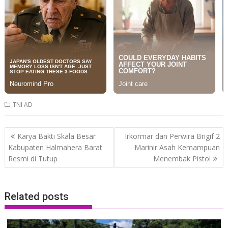
TNI AD
Post
Karya Bakti Skala Besar
Irkormar dan Perwira Brigif 2
navigation
Kabupaten Halmahera Barat
Marinir Asah Kemampuan
Resmi di Tutup
Menembak Pistol
Related posts