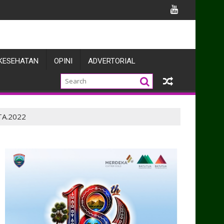
ngun Kolaborasi Penegakan Hukum dan Harkamtibmas
KESEHATAN
OPINI
ADVERTORIAL
 TA.2022