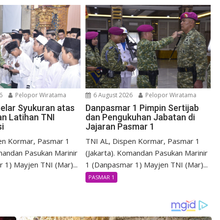
6
Pelopor Wiratama
6 August 2026
Pelopor Wiratama
elar Syukuran atas
Danpasmar 1 Pimpin Sertijab
an Latihan TNI
dan Pengukuhan Jabatan di
i
Jajaran Pasmar 1
en Kormar, Pasmar 1
TNI AL, Dispen Kormar, Pasmar 1
omandan Pasukan Marinir
(Jakarta). Komandan Pasukan Marinir
 1) Mayjen TNI (Mar)...
1 (Danpasmar 1) Mayjen TNI (Mar)...
PASMAR 1