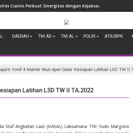
olres Ciamis Perkuat Sinergitas dengan Kejaksaan Negeri, Ba
AL
DAERAH
TNI AD
TNI AL
POLRI
ATR/BPN
ajurit Yonif 4 Marinir Ikuti Apel Gelar Kesiapan Latihan LSD TW II
r Kesiapan Latihan LSD TW II TA.2022
pala Staf Angkatan Laut (KASAL) Laksamana TNI Yudo Margono