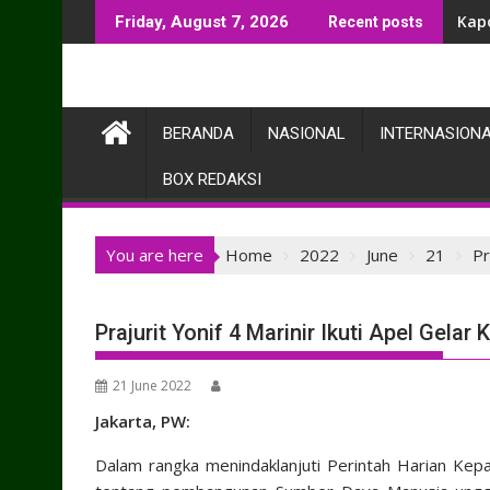
Skip
Kap
Friday, August 7, 2026
Recent posts
to
content
BERANDA
NASIONAL
INTERNASION
BOX REDAKSI
You are here
Home
2022
June
21
Pr
Prajurit Yonif 4 Marinir Ikuti Apel Gela
21 June 2022
Jakarta, PW:
Dalam rangka menindaklanjuti Perintah Harian Ke