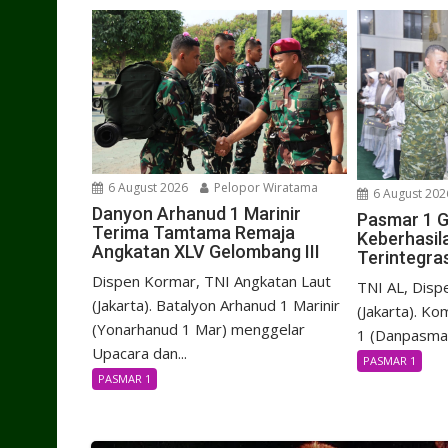
6 August 2026
Pelopor Wiratama
6 August 202
Danyon Arhanud 1 Marinir
Pasmar 1 G
Terima Tamtama Remaja
Keberhasil
Angkatan XLV Gelombang III
Terintegras
Dispen Kormar, TNI Angkatan Laut
TNI AL, Disp
(Jakarta). Batalyon Arhanud 1 Marinir
(Jakarta). K
(Yonarhanud 1 Mar) menggelar
1 (Danpasmar
Upacara dan...
PASMAR 1
PASMAR 1