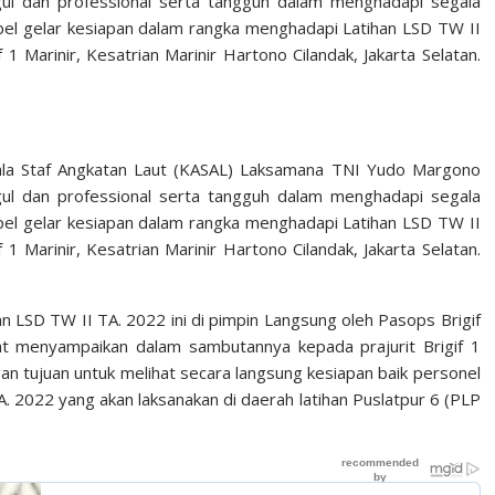
l dan professional serta tangguh dalam menghadapi segala
i apel gelar kesiapan dalam rangka menghadapi Latihan LSD TW II
 1 Marinir, Kesatrian Marinir Hartono Cilandak, Jakarta Selatan.
pala Staf Angkatan Laut (KASAL) Laksamana TNI Yudo Margono
l dan professional serta tangguh dalam menghadapi segala
i apel gelar kesiapan dalam rangka menghadapi Latihan LSD TW II
 1 Marinir, Kesatrian Marinir Hartono Cilandak, Jakarta Selatan.
n LSD TW II TA. 2022 ini di pimpin Langsung oleh Pasops Brigif
t menyampaikan dalam sambutannya kepada prajurit Brigif 1
gan tujuan untuk melihat secara langsung kesiapan baik personel
A. 2022 yang akan laksanakan di daerah latihan Puslatpur 6 (PLP