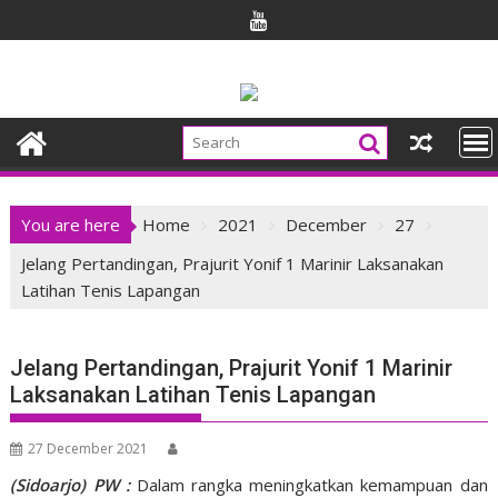
Skip
to
content
You are here
Home
2021
December
27
Jelang Pertandingan, Prajurit Yonif 1 Marinir Laksanakan
Latihan Tenis Lapangan
Jelang Pertandingan, Prajurit Yonif 1 Marinir
Laksanakan Latihan Tenis Lapangan
27 December 2021
(Sidoarjo) PW :
Dalam rangka meningkatkan kemampuan dan