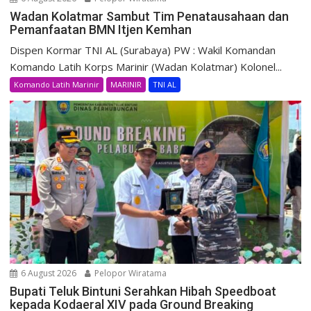
Wadan Kolatmar Sambut Tim Penatausahaan dan
Pemanfaatan BMN Itjen Kemhan
Dispen Kormar TNI AL (Surabaya) PW : Wakil Komandan
Komando Latih Korps Marinir (Wadan Kolatmar) Kolonel...
Komando Latih Marinir
MARINIR
TNI AL
6 August 2026
Pelopor Wiratama
Bupati Teluk Bintuni Serahkan Hibah Speedboat
kepada Kodaeral XIV pada Ground Breaking