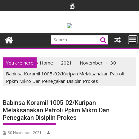
Skip
to
content
You are here
Home
2021
November
30
Babinsa Koramil 1005-02/Kuripan Melaksanakan Patroli
Ppkm Mikro Dan Penegakan Disiplin Prokes
Babinsa Koramil 1005-02/Kuripan
Melaksanakan Patroli Ppkm Mikro Dan
Penegakan Disiplin Prokes
30 November 2021