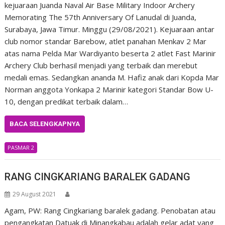
kejuaraan Juanda Naval Air Base Military Indoor Archery
Memorating The 57th Anniversary Of Lanudal di Juanda,
Surabaya, Jawa Timur. Minggu (29/08/2021). Kejuaraan antar
club nomor standar Barebow, atlet panahan Menkav 2 Mar
atas nama Pelda Mar Wardiyanto beserta 2 atlet Fast Marinir
Archery Club berhasil menjadi yang terbaik dan merebut
medali emas. Sedangkan ananda M. Hafiz anak dari Kopda Mar
Norman anggota Yonkapa 2 Marinir kategori Standar Bow U-
10, dengan predikat terbaik dalam…
BACA SELENGKAPNYA
PASMAR 2
RANG CINGKARIANG BARALEK GADANG
29 August 2021
Agam, PW: Rang Cingkariang baralek gadang. Penobatan atau
pengangkatan Datuak di Minangkabau adalah gelar adat yang