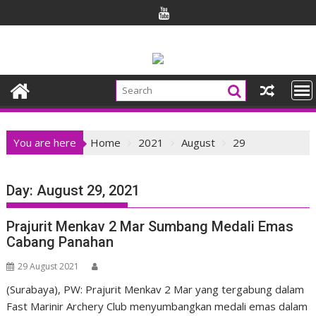
Skip
to
content
You are here
Home
2021
August
29
Day:
August 29, 2021
Prajurit Menkav 2 Mar Sumbang Medali Emas
Cabang Panahan
29 August 2021
(Surabaya), PW: Prajurit Menkav 2 Mar yang tergabung dalam
Fast Marinir Archery Club menyumbangkan medali emas dalam