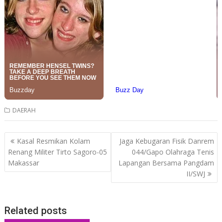
DAERAH
Post
Kasal Resmikan Kolam
Jaga Kebugaran Fisik Danrem
navigation
Renang Militer Tirto Sagoro-05
044/Gapo Olahraga Tenis
Makassar
Lapangan Bersama Pangdam
II/SWJ
Related posts