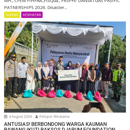
MH., CFEM FIHFAA.,FISQua., FRSPH/ DANSATGAS PASIFIC
PATNERSHIPS 2026. Disaster...
DAERAH
KESEHATAN
4 August 2026
Pelopor Wiratama
ANTUSIAS! BERBONDONG WARGA KAUMAN
BAWANG IKUTI BAKSOS DJARUM FOUNDATION