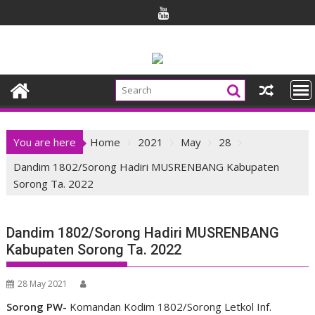
Skip
to
content
You are here
Home
2021
May
28
Dandim 1802/Sorong Hadiri MUSRENBANG Kabupaten
Sorong Ta. 2022
Dandim 1802/Sorong Hadiri MUSRENBANG
Kabupaten Sorong Ta. 2022
28 May 2021
Sorong PW-
Komandan Kodim 1802/Sorong Letkol Inf.