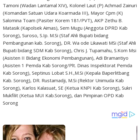
Tamoni (Wadan Lantamal XIV), Kolonel Laut (P) Achmad Zainuri
(Komandan Satuan Udara Koarmada III), Mayor Cpm (K)
Salomina Toam (Pasiter Korem 181/PVT), AKP Zethu B.
Matasik (Kapolsek Aimas), Sem Mugu (Anggota DPRD Kab
Sorong), Suroso, S.Ip. M.Si (Staf Ahli Bupati bidang
Pembangunan kab. Sorong), DR. Wa ode Likawati MSi (Staf Ahli
Bupati bidang SDM Kab Sorong), Chris J. Tupamahu, S.Kom Msi
(Asisten II Bidang Ekonomi Pembangunan), Adi Bramantiyo
(Asisten 1 Pemda Kab Sorong/Plt. Dinas Inspektorat Pemda
Kab Sorong), Septinus Lobat S.H.,M.Si (Kepala Baperlitbang
Kab. Sorong), DR. Rustamadji, M.Si (Rektor Unimuda Kab
Sorong), Karlos Kalasuat, SE (Ketua KNPI Kab Sorong), Sukri
Mukfilit (Ketua MUI Kab.Sorong), dan Pimpinan OPD Kab
Sorong