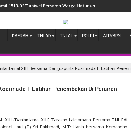
insa Waesala Berikan Motivasi dan Sosialisasi Rekrutmen TNI 
AL
DAERAH
TNI AD
TNI AL
POLRI
ATR/BPN
nlantamal XIII Bersama Danguspurla Koarmada II Latihan Penem
Koarmada II Latihan Penembakan Di Perairan
XIII (Danlantamal XIII) Tarakan Laksamana Pertama TNI Edi
Kolonel Laut (P) Sri Rakhmadi, M.Tr.Hanla bersama Komandan