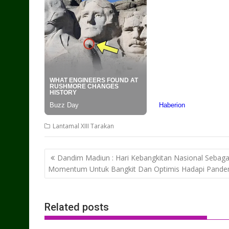
Lantamal XIII Tarakan
Post
Dandim Madiun : Hari Kebangkitan Nasional Sebaga
navigation
Momentum Untuk Bangkit Dan Optimis Hadapi Pande
Related posts