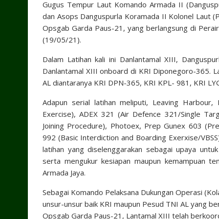
Gugus Tempur Laut Komando Armada II (Danguspur
dan Asops Danguspurla Koramada II Kolonel Laut (P
Opsgab Garda Paus-21, yang berlangsung di Peraira
(19/05/21).
Dalam Latihan kali ini Danlantamal XIII, Dangus
Danlantamal XIII onboard di KRI Diponegoro-365. L
AL diantaranya KRI DPN-365, KRI KPL- 981, KRI L
Adapun serial latihan meliputi, Leaving Harbour
Exercise), ADEX 321 (Air Defence 321/Single Targe
Joining Procedure), Photoex, Prep Gunex 603 (Pre
992 (Basic Interdiction and Boarding Exerxise/VBS
latihan yang diselenggarakan sebagai upaya untu
serta mengukur kesiapan maupun kemampuan tem
Armada Jaya.
Sebagai Komando Pelaksana Dukungan Operasi (Kola
unsur-unsur baik KRI maupun Pesud TNI AL yang berop
Opsgab Garda Paus-21, Lantamal XIII telah berkoord