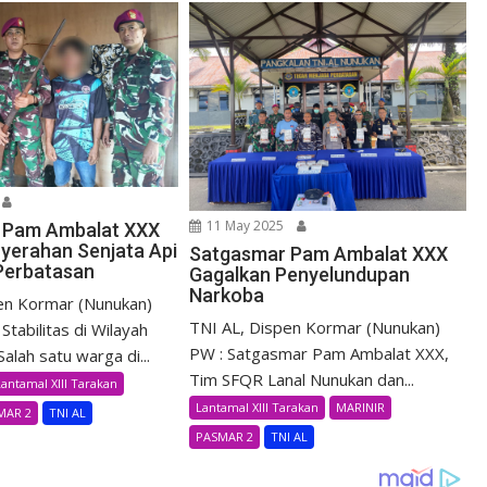
11 May 2025
 Pam Ambalat XXX
yerahan Senjata Api
Satgasmar Pam Ambalat XXX
 Perbatasan
Gagalkan Penyelundupan
Narkoba
en Kormar (Nunukan)
TNI AL, Dispen Kormar (Nunukan)
Stabilitas di Wilayah
PW : Satgasmar Pam Ambalat XXX,
alah satu warga di...
Tim SFQR Lanal Nunukan dan...
Lantamal XIII Tarakan
Lantamal XIII Tarakan
MARINIR
MAR 2
TNI AL
PASMAR 2
TNI AL