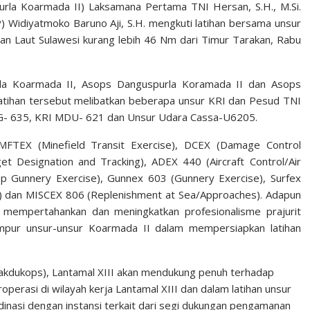
la Koarmada II) Laksamana Pertama TNI Hersan, S.H., M.Si.
) Widiyatmoko Baruno Aji, S.H. mengkuti latihan bersama unsur
n Laut Sulawesi kurang lebih 46 Nm dari Timur Tarakan, Rabu
purla Koarmada II, Asops Danguspurla Koramada II dan Asops
atihan tersebut melibatkan beberapa unsur KRI dan Pesud TNI
YG- 635, KRI MDU- 621 dan Unsur Udara Cassa-U6205.
, MFTEX (Minefield Transit Exercise), DCEX (Damage Control
t Designation and Tracking), ADEX 440 (Aircraft Control/Air
p Gunnery Exercise), Gunnex 603 (Gunnery Exercise), Surfex
S) dan MISCEX 806 (Replenishment at Sea/Approaches). Adapun
k mempertahankan dan meningkatkan profesionalisme prajurit
pur unsur-unsur Koarmada II dalam mempersiapkan latihan
kdukops), Lantamal XIII akan mendukung penuh terhadap
erasi di wilayah kerja Lantamal XIII dan dalam latihan unsur
inasi dengan instansi terkait dari segi dukungan pengamanan