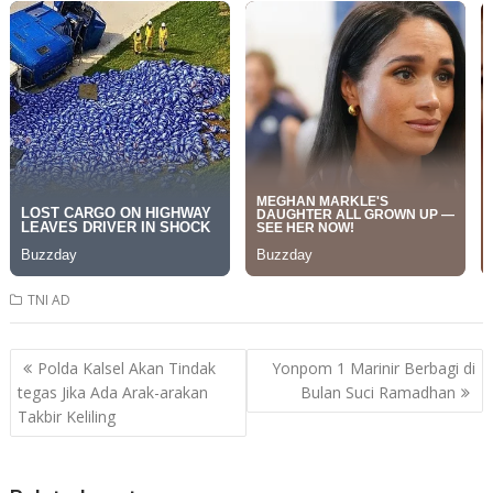
TNI AD
Post
Polda Kalsel Akan Tindak
Yonpom 1 Marinir Berbagi di
navigation
tegas Jika Ada Arak-arakan
Bulan Suci Ramadhan
Takbir Keliling