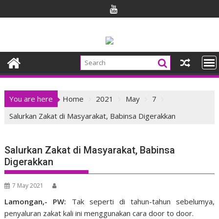
Skip
to
content
You are here
Home
2021
May
7
Salurkan Zakat di Masyarakat, Babinsa Digerakkan
Salurkan Zakat di Masyarakat, Babinsa
Digerakkan
7 May 2021
Lamongan,- PW:
Tak seperti di tahun-tahun sebelumya,
penyaluran zakat kali ini menggunakan cara door to door.