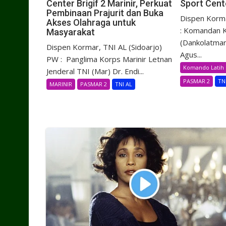
Center Brigif 2 Marinir, Perkuat
Sport Cente
Pembinaan Prajurit dan Buka
Dispen Korma
Akses Olahraga untuk
: Komandan K
Masyarakat
(Dankolatmar
Dispen Kormar, TNI AL (Sidoarjo)
Agus...
PW : Panglima Korps Marinir Letnan
Komando Latih 
Jenderal TNI (Mar) Dr. Endi...
PASMAR 2
TN
MARINIR
PASMAR 2
TNI AL