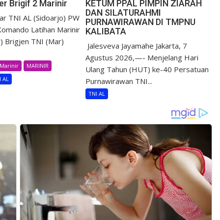
r Brigif 2 Marinir
KETUM PPAL PIMPIN ZIARAH
DAN SILATURAHMI
r TNI AL (Sidoarjo) PW
PURNAWIRAWAN DI TMPNU
omando Latihan Marinir
KALIBATA
) Brigjen TNI (Mar)
​ Jalesveva Jayamahe Jakarta, 7
Agustus 2026,—- Menjelang Hari
Marinir
MARINIR
Ulang Tahun (HUT) ke-40 Persatuan
I AL
Purnawirawan TNI...
TNI AL