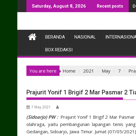
Skip
D
Saturday, August 8, 2026
Recent posts
to
content
BERANDA
NASIONAL
INTERNASION
BOX REDAKSI
You are here
Home
2021
May
7
Pra
Prajurit Yonif 1 Brigif 2 Mar Pasmar 2 T
7 May 2021
(Sidoarjo) PW :
Prajurit Yonif 1 Brigif 2 Mar Pasm
olahraga, yaitu pembangunan lapangan tenis yang
Gedangan, Sidoarjo, Jawa Timur. Jumat (07/05/2021)