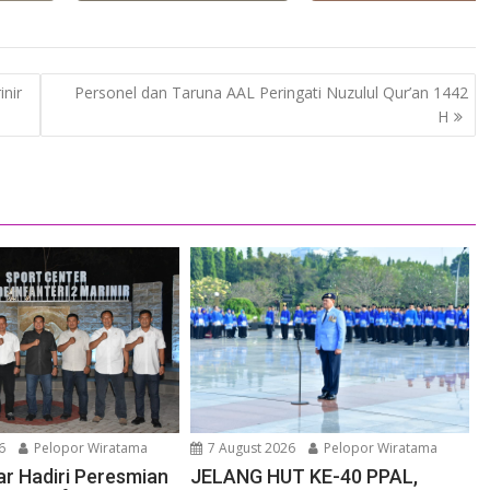
nir
Personel dan Taruna AAL Peringati Nuzulul Qur’an 1442
H
6
Pelopor Wiratama
7 August 2026
Pelopor Wiratama
r Hadiri Peresmian
JELANG HUT KE-40 PPAL,