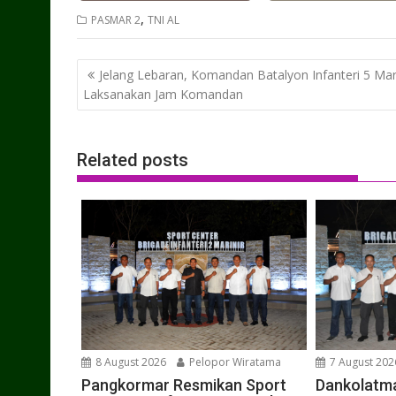
,
PASMAR 2
TNI AL
Post
Jelang Lebaran, Komandan Batalyon Infanteri 5 Mari
navigation
Laksanakan Jam Komandan
Related posts
8 August 2026
Pelopor Wiratama
7 August 202
Pangkormar Resmikan Sport
Dankolatma