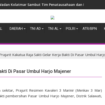
Wadan Kolatmar Sambut Tim Penatausahaan dan Pemanfaatan
AL
DAERAH
TNI AD
TNI AL
POLRI
ATR/BPN
Prajurit Kakatua Raja Sakti Gelar Kerja Bakti Di Pasar Umbul Har
Bakti Di Pasar Umbul Harjo Majener
sekitar, Prajurit Resimen Kavaleri 3 Marinir (Menkav 3 Mar)
akti pembersihan Pasar Umbul Harjo Majener, Distrik Salawati,