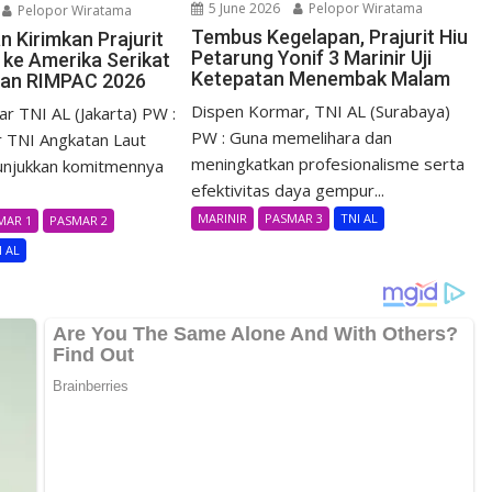
5 June 2026
Pelopor Wiratama
Pelopor Wiratama
Tembus Kegelapan, Prajurit Hiu
n Kirimkan Prajurit
Petarung Yonif 3 Marinir Uji
 ke Amerika Serikat
Ketepatan Menembak Malam
han RIMPAC 2026
Dispen Kormar, TNI AL (Surabaya)
r TNI AL (Jakarta) PW :
PW : Guna memelihara dan
r TNI Angkatan Laut
meningkatkan profesionalisme serta
unjukkan komitmennya
efektivitas daya gempur...
MARINIR
PASMAR 3
TNI AL
MAR 1
PASMAR 2
I AL