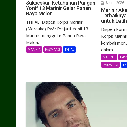
Sukseskan Ketahanan Pangan,
8 June 2026
Yonif 13 Marinir Gelar Panen
Marinir Aka
Raya Melon
Terbaiknya
untuk Lati
TNI AL, Dispen Korps Marinir
(Merauke) PW : Prajurit Yonif 13
Dispen Korma
Marinir menggelar Panen Raya
Korps Marini
Melon...
kembali men
dalam...
MARINIR
PASMAR 3
TNI AL
MARINIR
PAS
PASMAR 3
TN