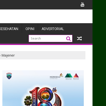
 BMN Itjen Kemhan
KESEHATAN
OPINI
ADVERTORIAL
jo Majener