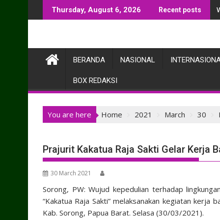
Skip
Thursday, August 6, 2026
Recent posts
to
content
BERANDA
NASIONAL
INTERNASION
BOX REDAKSI
You are here
Home
2021
March
30
Prajurit Kakatua Raja Sakti Gelar Kerja 
30 March 2021
Sorong, PW: Wujud kepedulian terhadap lingkungan 
“Kakatua Raja Sakti” melaksanakan kegiatan kerja b
Kab. Sorong, Papua Barat. Selasa (30/03/2021).