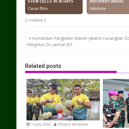
PASMAR 3
Post
Komandan Pangkalan Marinir Jakarta Canangkan Z
navigation
Integritas Di Lanmar JKT
Related posts
12 July 2026
Pelopor Wiratama