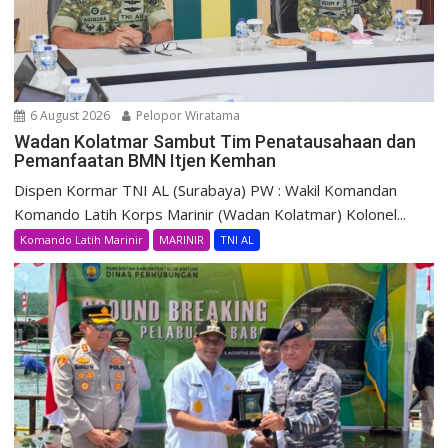
6 August 2026
Pelopor Wiratama
Wadan Kolatmar Sambut Tim Penatausahaan dan
Pemanfaatan BMN Itjen Kemhan
Dispen Kormar TNI AL (Surabaya) PW : Wakil Komandan
Komando Latih Korps Marinir (Wadan Kolatmar) Kolonel...
Komando Latih Marinir
MARINIR
TNI AL