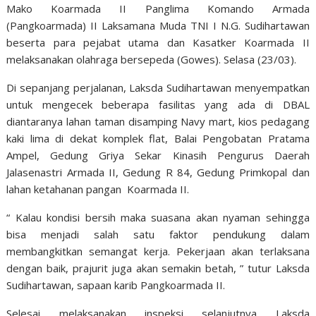
Mako Koarmada II Panglima Komando Armada
(Pangkoarmada) II Laksamana Muda TNI I N.G. Sudihartawan
beserta para pejabat utama dan Kasatker Koarmada II
melaksanakan olahraga bersepeda (Gowes). Selasa (23/03).
Di sepanjang perjalanan, Laksda Sudihartawan menyempatkan
untuk mengecek beberapa fasilitas yang ada di DBAL
diantaranya lahan taman disamping Navy mart, kios pedagang
kaki lima di dekat komplek flat, Balai Pengobatan Pratama
Ampel, Gedung Griya Sekar Kinasih Pengurus Daerah
Jalasenastri Armada II, Gedung R 84, Gedung Primkopal dan
lahan ketahanan pangan Koarmada II.
“ Kalau kondisi bersih maka suasana akan nyaman sehingga
bisa menjadi salah satu faktor pendukung dalam
membangkitkan semangat kerja. Pekerjaan akan terlaksana
dengan baik, prajurit juga akan semakin betah, ” tutur Laksda
Sudihartawan, sapaan karib Pangkoarmada II.
Selesai melaksanakan inspeksi selanjutnya Laksda