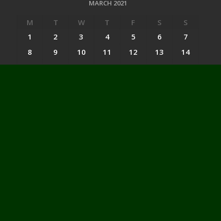
MARCH 2021
M
T
W
T
F
S
S
1
2
3
4
5
6
7
8
9
10
11
12
13
14
15
16
17
18
19
20
21
22
23
24
25
26
27
28
29
30
31
« Feb
Apr »
Categories
Categories
Website : peloporwiratama.co.id - peloporwiratama.com