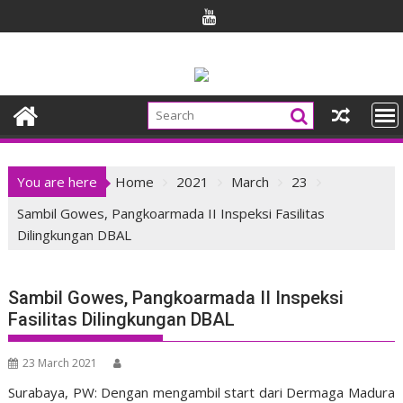
Skip
to
content
You are here
Home
2021
March
23
Sambil Gowes, Pangkoarmada II Inspeksi Fasilitas
Dilingkungan DBAL
Sambil Gowes, Pangkoarmada II Inspeksi
Fasilitas Dilingkungan DBAL
23 March 2021
Surabaya, PW: Dengan mengambil start dari Dermaga Madura