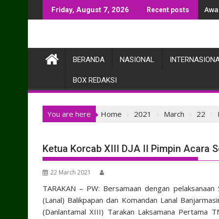
Skip
Awal
Friday, August 7, 2026
Recent posts
to
content
BERANDA
NASIONAL
INTERNASION
BOX REDAKSI
You are here
Home
2021
March
22
Ketua Korcab XIII DJA II Pimpin Acara 
22 March 2021
TARAKAN – PW: Bersamaan dengan pelaksanaan Se
(Lanal) Balikpapan dan Komandan Lanal Banjarmas
(Danlantamal XIII) Tarakan Laksamana Pertama TN