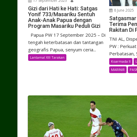
17 September 2025
Gizi dari Hati ke Hati: Satgas
8 June 2025
Yonif 733/Masariku Sentuh
Satgasmar
Anak-Anak Papua dengan
Terima Pen
Program Masariku Peduli Gizi
Rakitan Di
Papua PW 17 September 2025 – Di
TNI AL, Disp
tengah keterbatasan dan tantangan
PW : Perkuat 
geografis Papua, senyum ceria...
Perbatasan, S
Lantamal XIII Tarakan
Koarmada II
MARINIR
PAS