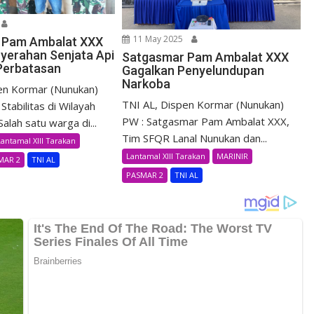
11 May 2025
 Pam Ambalat XXX
yerahan Senjata Api
Satgasmar Pam Ambalat XXX
 Perbatasan
Gagalkan Penyelundupan
Narkoba
en Kormar (Nunukan)
TNI AL, Dispen Kormar (Nunukan)
Stabilitas di Wilayah
PW : Satgasmar Pam Ambalat XXX,
alah satu warga di...
Tim SFQR Lanal Nunukan dan...
Lantamal XIII Tarakan
Lantamal XIII Tarakan
MARINIR
MAR 2
TNI AL
PASMAR 2
TNI AL