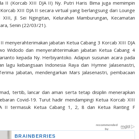
a II (Korcab XIII DJA II) Ny. Putri Haris Bima juga memimpin
orcab XIII DJA II secara virtual yang berlangsung dari Lounge
III, Jl. Sei Ngingitan, Kelurahan Mamburungan, Kecamatan
ara, Senin (22/03/21).
II menyerahterimakan jabatan Ketua Cabang 3 Korcab XIII DJA
Siswo Widodo dan menyerahterimakan jabatan Ketua Cabang 4
dharianto kepada Ny. Herbiyantoko. Adapun susunan acara pada
kan lagu kebangsaan Indonesia Raya dan Hymne Jalasenastri,
erima Jabatan, mendengarkan Mars Jalasenastri, pembacaan
mad, tertib, lancar dan aman serta tetap disiplin menerapkan
baran Covid-19. Turut hadir mendampingi Ketua Korcab XIII
DJA II termasuk Ketua Cabang 1, 2, 8 dan Ketua Ranting F