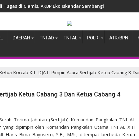
i Tugas di Ciamis, AKBP Eko Iskandar Sambangi Kantor IPJI Perk
AL
DAERAH
TNI AD
TNI AL
POLRI
ATR/BPN
Ketua Korcab XIII DJA II Pimpin Acara Sertijab Ketua Cabang 3 D
Sertijab Ketua Cabang 3 Dan Ketua Cabang 4
rah Terima Jabatan (Sertijab) Komandan Pangkalan TNI AL
in yang dipimpin oleh Komandan Pangkalan Utama TNI AL XIII
I Haris Bima Bayuseto, S.E., M.Si., ditempat berbeda Ketua