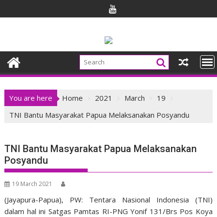
Skip
to
content
You are here
Home
2021
March
19
TNI Bantu Masyarakat Papua Melaksanakan Posyandu
TNI Bantu Masyarakat Papua Melaksanakan
Posyandu
19 March 2021
(Jayapura-Papua), PW: Tentara Nasional Indonesia (TNI)
dalam hal ini Satgas Pamtas RI-PNG Yonif 131/Brs Pos Koya