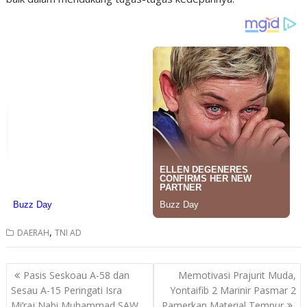
,
DAERAH
TNI AD
Post
Pasis Seskoau A-58 dan
Memotivasi Prajurit Muda,
navigation
Sesau A-15 Peringati Isra
Yontaifib 2 Marinir Pasmar 2
Mi’raj Nabi Muhammad SAW
Pamerkan Material Tempur