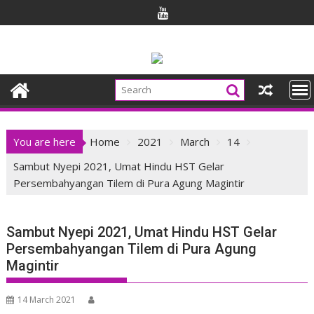
Skip
to
content
You are here
Home
2021
March
14
Sambut Nyepi 2021, Umat Hindu HST Gelar
Persembahyangan Tilem di Pura Agung Magintir
Sambut Nyepi 2021, Umat Hindu HST Gelar
Persembahyangan Tilem di Pura Agung
Magintir
14 March 2021