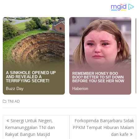
TNI AD
Post
Sinergi Untuk Negeri,
Forkopimda Banjarbaru Sidak
navigation
Kemanunggalan TNI dan
PPKM Tempat Hiburan Malam
Rakyat Bangun Masjid
dan kafe