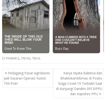
,
,
PASMAR 2
TNI AD
TNI AL
Post
Pedagang Pasar Agrobisnis
Karya Nyata Babinsa dan
navigation
Jadi Sasaran Operasi Yustisi
Bhabinkamtibmas di Posko
TNI-Polri
Siaga Covid-19 Terbukti Saat
di Kunjungi Dandim 0913/PPU
dan Kapolres PPU