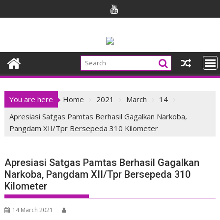
Skip
to
content
You are here
Home
2021
March
14
Apresiasi Satgas Pamtas Berhasil Gagalkan Narkoba,
Pangdam XII/Tpr Bersepeda 310 Kilometer
Apresiasi Satgas Pamtas Berhasil Gagalkan
Narkoba, Pangdam XII/Tpr Bersepeda 310
Kilometer
14 March 2021