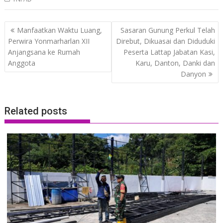
Post
Manfaatkan Waktu Luang,
Sasaran Gunung Perkul Telah
navigation
Perwira Yonmarharlan XII
Direbut, Dikuasai dan Diduduki
Anjangsana ke Rumah
Peserta Lattap Jabatan Kasi,
Anggota
Karu, Danton, Danki dan
Danyon
Related posts