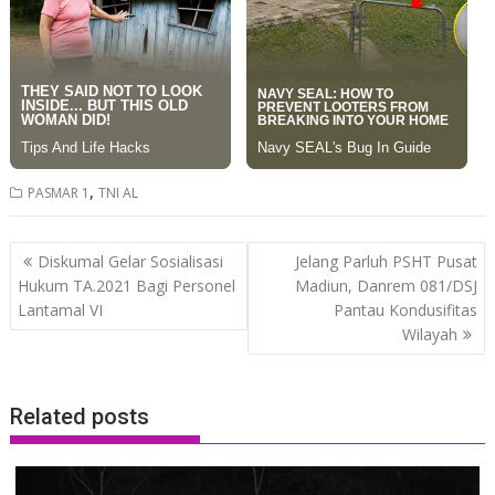
,
PASMAR 1
TNI AL
Post
Diskumal Gelar Sosialisasi
Jelang Parluh PSHT Pusat
navigation
Hukum TA.2021 Bagi Personel
Madiun, Danrem 081/DSJ
Lantamal VI
Pantau Kondusifitas
Wilayah
Related posts