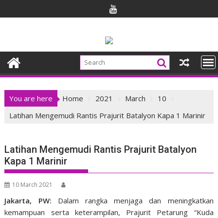
Skip
to
content
You are here
Home
2021
March
10
Latihan Mengemudi Rantis Prajurit Batalyon Kapa 1 Marinir
Latihan Mengemudi Rantis Prajurit Batalyon
Kapa 1 Marinir
10 March 2021
Jakarta, PW:
Dalam rangka menjaga dan meningkatkan
kemampuan serta keterampilan, Prajurit Petarung “Kuda