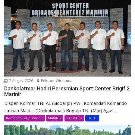
7 August 2026
Pelopor Wiratama
Dankolatmar Hadiri Peresmian Sport Center Brigif 2
Marinir
Dispen Kormar TNI AL (Sidoarjo) PW : Komandan Komando
Latihan Marinir (Dankolatmar) Brigjen TNI (Mar) Agus...
Komando Latih Marinir
MARINIR
PASMAR 2
TNI AL