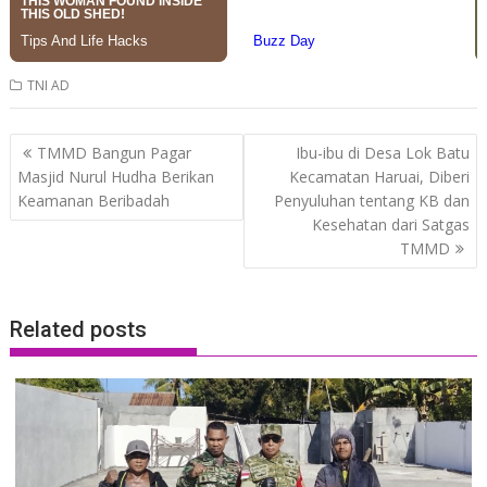
TNI AD
Post
TMMD Bangun Pagar
Ibu-ibu di Desa Lok Batu
navigation
Masjid Nurul Hudha Berikan
Kecamatan Haruai, Diberi
Keamanan Beribadah
Penyuluhan tentang KB dan
Kesehatan dari Satgas
TMMD
Related posts