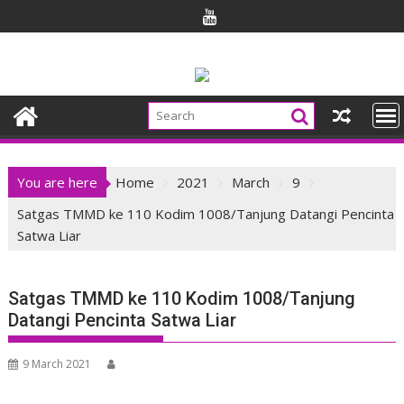
Skip
to
content
You are here
Home
2021
March
9
Satgas TMMD ke 110 Kodim 1008/Tanjung Datangi Pencinta
Satwa Liar
Satgas TMMD ke 110 Kodim 1008/Tanjung
Datangi Pencinta Satwa Liar
9 March 2021