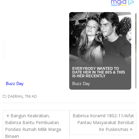
,
DAERAH
TNI AD
Post
Bangun Keakraban,
Babinsa Koramil 1802-11/Aifat
navigation
Babinsa Bantu Pembuatan
Pantau Masyarakat Berobat
Pondasi Rumah Milik Warga
Ke Puskesmas
Binaan