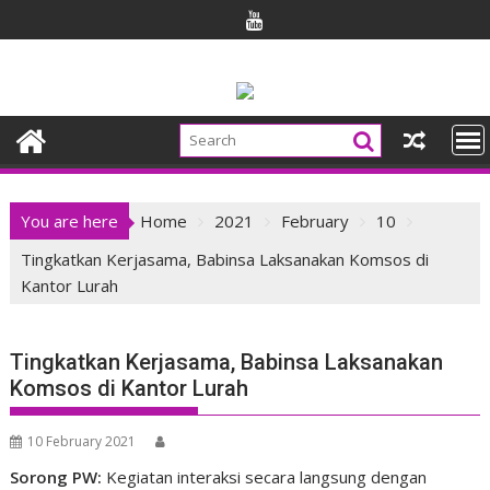
Skip
to
content
You are here
Home
2021
February
10
Tingkatkan Kerjasama, Babinsa Laksanakan Komsos di
Kantor Lurah
Tingkatkan Kerjasama, Babinsa Laksanakan
Komsos di Kantor Lurah
10 February 2021
Sorong PW:
Kegiatan interaksi secara langsung dengan