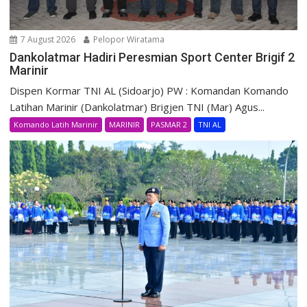
7 August 2026
Pelopor Wiratama
Dankolatmar Hadiri Peresmian Sport Center Brigif 2
Marinir
Dispen Kormar TNI AL (Sidoarjo) PW : Komandan Komando
Latihan Marinir (Dankolatmar) Brigjen TNI (Mar) Agus...
Komando Latih Marinir
MARINIR
PASMAR 2
TNI AL