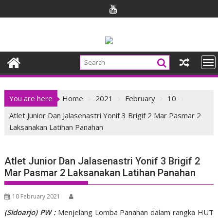
Skip
to
content
You are here
Home
2021
February
10
Atlet Junior Dan Jalasenastri Yonif 3 Brigif 2 Mar Pasmar 2
Laksanakan Latihan Panahan
Atlet Junior Dan Jalasenastri Yonif 3 Brigif 2
Mar Pasmar 2 Laksanakan Latihan Panahan
10 February 2021
(Sidoarjo) PW :
Menjelang Lomba Panahan dalam rangka HUT