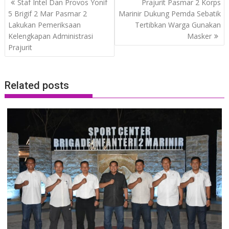
Staf Intel Dan Provos Yonif
Prajurit Pasmar 2 Korps
navigation
5 Brigif 2 Mar Pasmar 2
Marinir Dukung Pemda Sebatik
Lakukan Pemeriksaan
Tertibkan Warga Gunakan
Kelengkapan Administrasi
Masker
Prajurit
Related posts