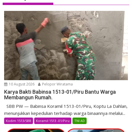
10 August 2026
Pelopor Wiratama
Karya Bakti Babinsa 1513-01/Piru Bantu Warga
Membangun Rumah.
SBB PW — Babinsa Koramil 1513-01/Piru, Koptu La Dahlan,
menunjukkan kepedulian terhadap warga binaannya melalui...
Kodim 1513/SBB
Koramil 1513 -01/Piru
TNI AD