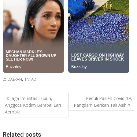
,
DAERAH
TNI AD
Post
Jaga Imunitas Tubuh,
Peduli Pasien Covid-19,
navigation
Anggota Kodim Barabai Lari
Pangdam Berikan Tali Asih
Aerobik
Related posts