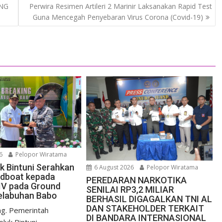
NG
Perwira Resimen Artileri 2 Marinir Laksanakan Rapid Test
Guna Mencegah Penyebaran Virus Corona (Covid-19)
6
Pelopor Wiratama
uk Bintuni Serahkan
6 August 2026
Pelopor Wiratama
edboat kepada
PEREDARAN NARKOTIKA
IV pada Ground
SENILAI RP3,2 MILIAR
elabuhan Babo
BERHASIL DIGAGALKAN TNI AL
DAN STAKEHOLDER TERKAIT
g. Pemerintah
DI BANDARA INTERNASIONAL
luk Bintuni