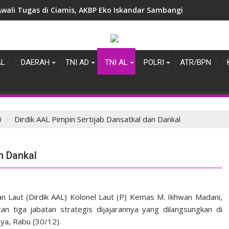
Wadan Kolatmar Sambut Tim Penatausahaan dan Pemanfaatan
AL
DAERAH
TNI AD
TNI AL
POLRI
ATR/BPN
0
Dirdik AAL Pimpin Sertijab Dansatkal dan Dankal
n Dankal
n Laut (Dirdik AAL) Kolonel Laut (P) Kemas M. Ikhwan Madani,
an tiga jabatan strategis dijajarannya yang dilangsungkan di
a, Rabu (30/12).