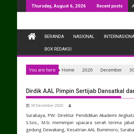
Skip
Thursday, August 6, 2026
Recent posts
to
content
BERANDA
NASIONAL
INTERNASION
BOX REDAKSI
You are here
Home
2020
December
3
Dirdik AAL Pimpin Sertijab Dansatkal da
30 December 2020
Surabaya, PW: Direktur Pendidikan Akademi Angkata
S.Sos., M.Si. memimpin upacara serah terima jabat
gedung Dewakang, Kesatrian AAL Bumimoro, Surabay