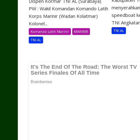
Dispen Kormar TNI AL (Surabaya)
menyerahkan 
PW : Wakil Komandan Komando Latih
speedboat k
Korps Marinir (Wadan Kolatmar)
TNI Angkatan.
Kolonel...
TNI AL
Komando Latih Marinir
MARINIR
TNI AL