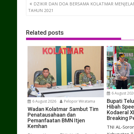
Post
DZIKIR DAN DOA BERSAMA KOLATMAR MENJELA
navigation
TAHUN 2021
Related posts
6 August 202
Bupati Tel
6 August 2026
Pelopor Wiratama
Hibah Spe
Wadan Kolatmar Sambut Tim
Kodaeral X
Penatausahaan dan
Breaking P
Pemanfaatan BMN Itjen
Kemhan
TNI AL-Soron
Kabupaten Te