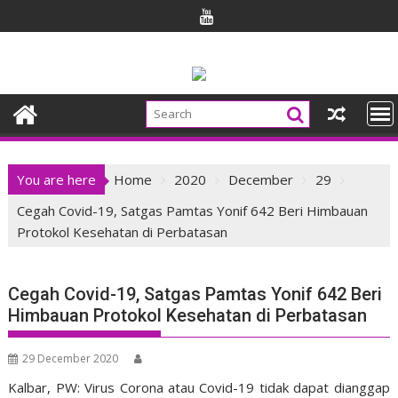
Skip
to
content
You are here
Home
2020
December
29
Cegah Covid-19, Satgas Pamtas Yonif 642 Beri Himbauan
Protokol Kesehatan di Perbatasan
Cegah Covid-19, Satgas Pamtas Yonif 642 Beri
Himbauan Protokol Kesehatan di Perbatasan
29 December 2020
Kalbar, PW: Virus Corona atau Covid-19 tidak dapat dianggap