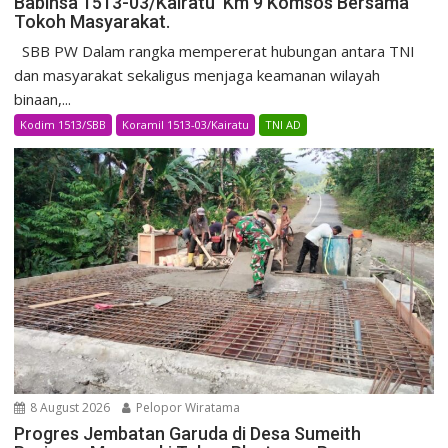
Babinsa 1513-03/Kairatu Km 9 Komsos Bersama
Tokoh Masyarakat.
SBB PW Dalam rangka mempererat hubungan antara TNI
dan masyarakat sekaligus menjaga keamanan wilayah
binaan,...
Kodim 1513/SBB
Koramil 1513-03/Kairatu
TNI AD
8 August 2026
Pelopor Wiratama
Progres Jembatan Garuda di Desa Sumeith