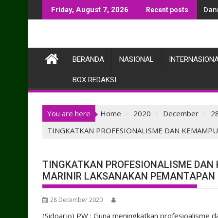
Skip
Danm
Friday, August 7, 2026
Recent posts
to
content
BERANDA
NASIONAL
INTERNASION
BOX REDAKSI
You are here
Home
2020
December
2
TINGKATKAN PROFESIONALISME DAN KEMAMPU
TINGKATKAN PROFESIONALISME DAN 
MARINIR LAKSANAKAN PEMANTAPAN 
28 December 2020
(Sidoarjo) PW : Guna meningkatkan profesioalisme 