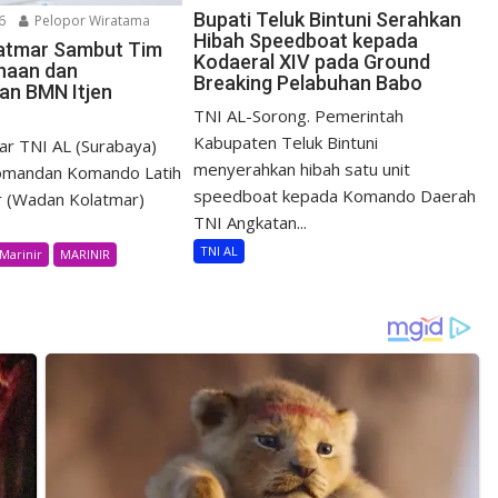
Bupati Teluk Bintuni Serahkan
6
Pelopor Wiratama
Hibah Speedboat kepada
atmar Sambut Tim
Kodaeral XIV pada Ground
haan dan
Breaking Pelabuhan Babo
an BMN Itjen
TNI AL-Sorong. Pemerintah
Kabupaten Teluk Bintuni
r TNI AL (Surabaya)
menyerahkan hibah satu unit
Komandan Komando Latih
speedboat kepada Komando Daerah
r (Wadan Kolatmar)
TNI Angkatan...
TNI AL
Marinir
MARINIR