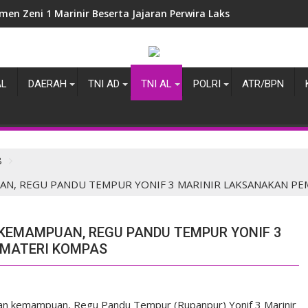
en Zeni 1 Marinir Beserta Jajaran Perwira Laksanakan Latiha
AL
DAERAH
TNI AD
TNI AL
POLRI
ATR/BPN
8
AN, REGU PANDU TEMPUR YONIF 3 MARINIR LAKSANAKAN P
KEMAMPUAN, REGU PANDU TEMPUR YONIF 3
MATERI KOMPAS
dan kemampuan, Regu Pandu Tempur (Rupanpur) Yonif 3 Marinir