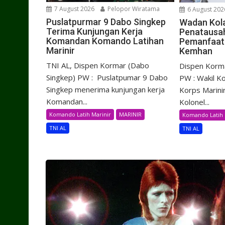
7 August 2026
Pelopor Wiratama
6 August 202
Puslatpurmar 9 Dabo Singkep
Wadan Kol
Terima Kunjungan Kerja
Penatausa
Komandan Komando Latihan
Pemanfaat
Marinir
Kemhan
TNI AL, Dispen Kormar (Dabo
Dispen Korma
Singkep) PW : Puslatpumar 9 Dabo
PW : Wakil 
Singkep menerima kunjungan kerja
Korps Marini
Komandan...
Kolonel...
Komando Latih Marinir
MARINIR
Komando Latih 
TNI AL
TNI AL