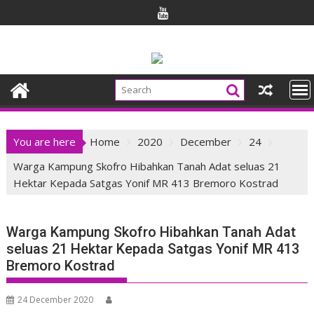
Skip
to
content
You are here
Home
2020
December
24
Warga Kampung Skofro Hibahkan Tanah Adat seluas 21
Hektar Kepada Satgas Yonif MR 413 Bremoro Kostrad
Warga Kampung Skofro Hibahkan Tanah Adat
seluas 21 Hektar Kepada Satgas Yonif MR 413
Bremoro Kostrad
24 December 2020