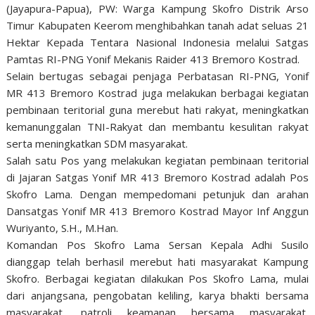
(Jayapura-Papua), PW: Warga Kampung Skofro Distrik Arso
Timur Kabupaten Keerom menghibahkan tanah adat seluas 21
Hektar Kepada Tentara Nasional Indonesia melalui Satgas
Pamtas RI-PNG Yonif Mekanis Raider 413 Bremoro Kostrad.
Selain bertugas sebagai penjaga Perbatasan RI-PNG, Yonif
MR 413 Bremoro Kostrad juga melakukan berbagai kegiatan
pembinaan teritorial guna merebut hati rakyat, meningkatkan
kemanunggalan TNI-Rakyat dan membantu kesulitan rakyat
serta meningkatkan SDM masyarakat.
Salah satu Pos yang melakukan kegiatan pembinaan teritorial
di Jajaran Satgas Yonif MR 413 Bremoro Kostrad adalah Pos
Skofro Lama. Dengan mempedomani petunjuk dan arahan
Dansatgas Yonif MR 413 Bremoro Kostrad Mayor Inf Anggun
Wuriyanto, S.H., M.Han.
Komandan Pos Skofro Lama Sersan Kepala Adhi Susilo
dianggap telah berhasil merebut hati masyarakat Kampung
Skofro. Berbagai kegiatan dilakukan Pos Skofro Lama, mulai
dari anjangsana, pengobatan keliling, karya bhakti bersama
masyarakat, patroli keamanan bersama masyarakat,