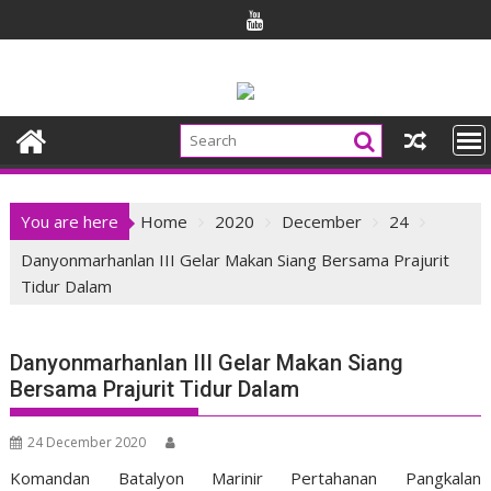
Skip
to
content
You are here
Home
2020
December
24
Danyonmarhanlan III Gelar Makan Siang Bersama Prajurit
Tidur Dalam
Danyonmarhanlan III Gelar Makan Siang
Bersama Prajurit Tidur Dalam
24 December 2020
Komandan Batalyon Marinir Pertahanan Pangkalan