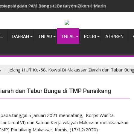
esiapsiagaan PAM Bangsit, Batalyon Zikon 1 Marinir Laksanakan
AL
DAERAH
TNI AD
TNI AL
POLRI
ATR/BPN
8
Jelang HUT Ke-58, Kowal Di Makassar Ziarah dan Tabur Bun
Ziarah dan Tabur Bunga di TMP Panaikang
 pada tanggal 5 Januari 2021 mendatang, Korps Wanita
Lantamal VI) dan Satuan Kerja wilayah Makassar melaksanakan
TMP) Panaikang Makassar, Kamis, (17/12/2020).