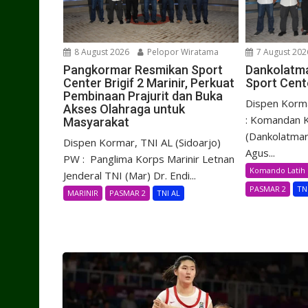
8 August 2026
Pelopor Wiratama
7 August 202
Pangkormar Resmikan Sport
Dankolatma
Center Brigif 2 Marinir, Perkuat
Sport Cente
Pembinaan Prajurit dan Buka
Dispen Korma
Akses Olahraga untuk
: Komandan K
Masyarakat
(Dankolatmar
Dispen Kormar, TNI AL (Sidoarjo)
Agus...
PW : Panglima Korps Marinir Letnan
Komando Latih 
Jenderal TNI (Mar) Dr. Endi...
PASMAR 2
TN
MARINIR
PASMAR 2
TNI AL