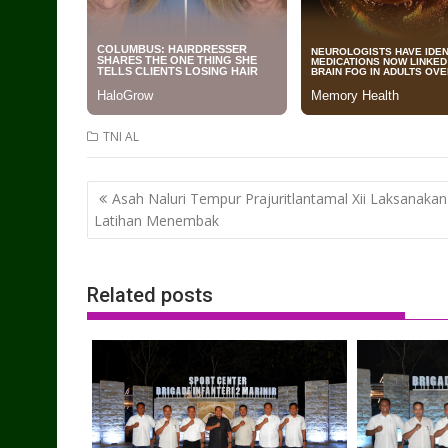
TNI AL
Post
Asah Naluri Tempur Prajuritlantamal Xii Laksanakan
navigation
Latihan Menembak
Related posts