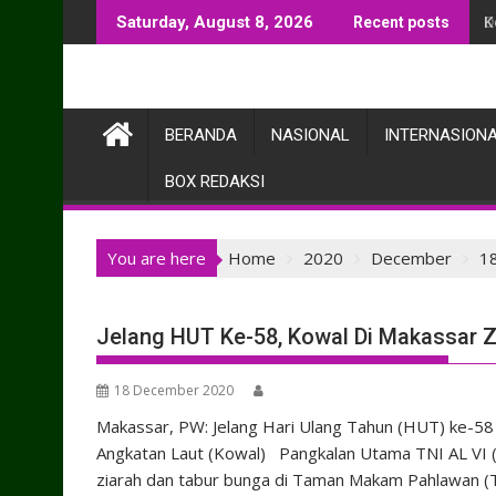
Skip
K
Saturday, August 8, 2026
Recent posts
to
content
BERANDA
NASIONAL
INTERNASION
BOX REDAKSI
You are here
Home
2020
December
1
Jelang HUT Ke-58, Kowal Di Makassar 
18 December 2020
Makassar, PW: Jelang Hari Ulang Tahun (HUT) ke-58
Angkatan Laut (Kowal) Pangkalan Utama TNI AL VI (
ziarah dan tabur bunga di Taman Makam Pahlawan (