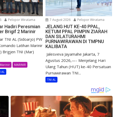
6
Pelopor Wiratama
7 August 2026
Pelopor Wiratama
r Hadiri Peresmian
JELANG HUT KE-40 PPAL,
r Brigif 2 Marinir
KETUM PPAL PIMPIN ZIARAH
DAN SILATURAHMI
r TNI AL (Sidoarjo) PW
PURNAWIRAWAN DI TMPNU
omando Latihan Marinir
KALIBATA
) Brigjen TNI (Mar)
​ Jalesveva Jayamahe Jakarta, 7
Agustus 2026,—- Menjelang Hari
Marinir
MARINIR
Ulang Tahun (HUT) ke-40 Persatuan
I AL
Purnawirawan TNI...
TNI AL