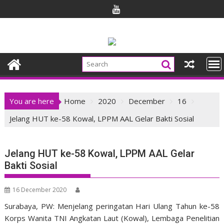
Skip
to
content
You are here
Home
2020
December
16
Jelang HUT ke-58 Kowal, LPPM AAL Gelar Bakti Sosial
Jelang HUT ke-58 Kowal, LPPM AAL Gelar
Bakti Sosial
16 December 2020
Surabaya, PW: Menjelang peringatan Hari Ulang Tahun ke-58
Korps Wanita TNI Angkatan Laut (Kowal), Lembaga Penelitian