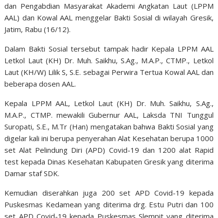
dan Pengabdian Masyarakat Akademi Angkatan Laut (LPPM
AAL) dan Kowal AAL menggelar Bakti Sosial di wilayah Gresik,
Jatim, Rabu (16/12).
Dalam Bakti Sosial tersebut tampak hadir Kepala LPPM AAL
Letkol Laut (KH) Dr. Muh. Saikhu, S.Ag., M.A.P., CTMP., Letkol
Laut (KH/W) Lilik S, S.E. sebagai Perwira Tertua Kowal AAL dan
beberapa dosen AAL.
Kepala LPPM AAL, Letkol Laut (KH) Dr. Muh. Saikhu, S.Ag.,
M.A.P., CTMP. mewakili Gubernur AAL, Laksda TNI Tunggul
Suropati, S.E., M.Tr (Han) mengatakan bahwa Bakti Sosial yang
digelar kali ini berupa penyerahan Alat Kesehatan berupa 1000
set Alat Pelindung Diri (APD) Covid-19 dan 1200 alat Rapid
test kepada Dinas Kesehatan Kabupaten Gresik yang diterima
Damar staf SDK.
Kemudian diserahkan juga 200 set APD Covid-19 kepada
Puskesmas Kedamean yang diterima drg. Estu Putri dan 100
set APD Covid-19 kepada Puskesmas Slempit yang diterima