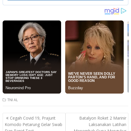
TNI AL
Post
Cegah Covid 19, Prajurit
Batalyon Roket 2 Marinir
navigation
Komodo Petarung Gelar Swab
Laksanakan Latihan
Dan Rapid Test
Menembak Guna Mengukur