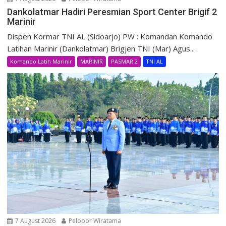
Dankolatmar Hadiri Peresmian Sport Center Brigif 2
Marinir
Dispen Kormar TNI AL (Sidoarjo) PW : Komandan Komando
Latihan Marinir (Dankolatmar) Brigjen TNI (Mar) Agus...
Komando Latih Marinir
MARINIR
PASMAR 2
TNI AL
7 August 2026
Pelopor Wiratama