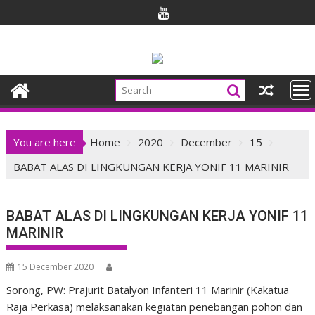
Skip
to
content
You are here
Home
2020
December
15
BABAT ALAS DI LINGKUNGAN KERJA YONIF 11 MARINIR
BABAT ALAS DI LINGKUNGAN KERJA YONIF 11
MARINIR
15 December 2020
Sorong, PW: Prajurit Batalyon Infanteri 11 Marinir (Kakatua
Raja Perkasa) melaksanakan kegiatan penebangan pohon dan