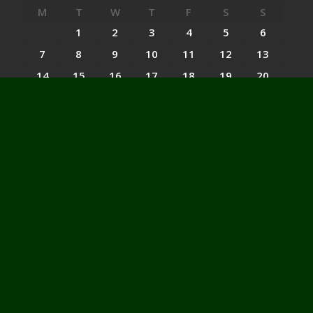
M
T
W
T
F
S
S
1
2
3
4
5
6
7
8
9
10
11
12
13
14
15
16
17
18
19
20
21
22
23
24
25
26
27
28
29
30
31
« Nov
Jan »
Categories
Categories
Website : peloporwiratama.co.id - peloporwiratama.com