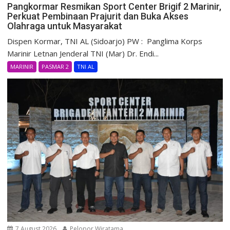
Pangkormar Resmikan Sport Center Brigif 2 Marinir,
Perkuat Pembinaan Prajurit dan Buka Akses
Olahraga untuk Masyarakat
Dispen Kormar, TNI AL (Sidoarjo) PW : Panglima Korps
Marinir Letnan Jenderal TNI (Mar) Dr. Endi...
MARINIR
PASMAR 2
TNI AL
7 August 2026
Pelopor Wiratama