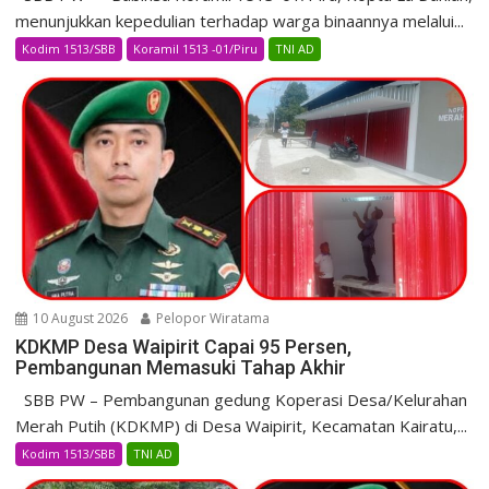
menunjukkan kepedulian terhadap warga binaannya melalui...
Kodim 1513/SBB
Koramil 1513 -01/Piru
TNI AD
10 August 2026
Pelopor Wiratama
KDKMP Desa Waipirit Capai 95 Persen,
Pembangunan Memasuki Tahap Akhir
SBB PW – Pembangunan gedung Koperasi Desa/Kelurahan
Merah Putih (KDKMP) di Desa Waipirit, Kecamatan Kairatu,...
Kodim 1513/SBB
TNI AD