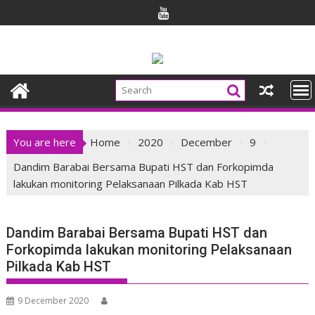
Skip
to
content
You are here
Home
2020
December
9
Dandim Barabai Bersama Bupati HST dan Forkopimda
lakukan monitoring Pelaksanaan Pilkada Kab HST
Dandim Barabai Bersama Bupati HST dan
Forkopimda lakukan monitoring Pelaksanaan
Pilkada Kab HST
9 December 2020