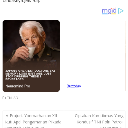
tandasnya.(Mk-95).
TNI AD
Post
Prajurit Yonmarhanlan XII
Ciptakan Kamtibmas Yang
navigation
Ikuti Apel Pengamanan Pilkada
Kondusif TNI Polri Patroli