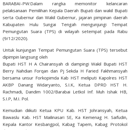
BARABAI-PW:Dalam rangka memonitor kelancaran
pelaksanaan Pemilihan Kepala Daerah Bupati dan wakil Bupati
serta Gubernur dan Wakil Gubernur, jajaran pimpinan daerah
Kabupaten Hulu Sungai Tengah mengunjungi Tempat
Pemungutan Suara (TPS) di wilayah setempat pada Rabu
(9/12/2020).
Untuk kunjungan Tempat Pemungutan Suara (TPS) tersebut
dipimpin langsung oleh
Bupati HST H A Chairansyah di dampingi Wakil Bupati HST
Berry Nahdian Forqan dan Pj Sekda H Faried Fakhmansyah
bersama unsur Forkopimda Kab HST meliputi Kapolres HST
AKBP Danang Widaryanto, S.I.K, Ketua DPRD HST H.
Rachmadi, Dandim 1002/Barabai Letkol Inf. Muh Ishak HB,
S.I.P, M.I. Pol.
Kemudian diikuti Ketua KPU Kab. HST Johransyah, Ketua
Bawaslu Kab. HST Mailinasari SE, Ka Kemenag H. Saifudin,
Kepala Kantor Kesbangpol, Kabag Tapem, Kabag Protokol