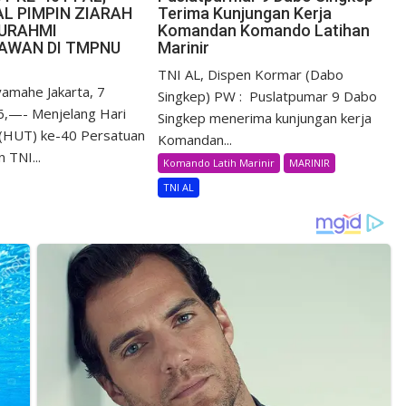
L PIMPIN ZIARAH
Terima Kunjungan Kerja
TURAHMI
Komandan Komando Latihan
AWAN DI TMPNU
Marinir
TNI AL, Dispen Kormar (Dabo
ayamahe Jakarta, 7
Singkep) PW : Puslatpumar 9 Dabo
6,—- Menjelang Hari
Singkep menerima kunjungan kerja
 (HUT) ke-40 Persatuan
Komandan...
 TNI...
Komando Latih Marinir
MARINIR
TNI AL