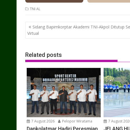
TNI AL
Post
Sidang Bapimkorptar Akademi TNI-Akpol Ditutup S
navigation
Virtual
Related posts
7 August 2026
Pelopor Wiratama
7 August 202
Dankolatmar Hadiri Peresmian
JELANG HU