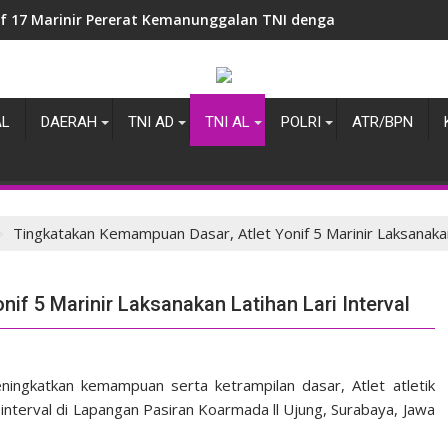
if 17 Marinir Pererat Kemanunggalan TNI dengan Masyarakat 
AL
DAERAH
TNI AD
TNI AL
POLRI
ATR/BPN
Tingkatakan Kemampuan Dasar, Atlet Yonif 5 Marinir Laksanakan 
if 5 Marinir Laksanakan Latihan Lari Interval
ingkatkan kemampuan serta ketrampilan dasar, Atlet atletik
i interval di Lapangan Pasiran Koarmada ll Ujung, Surabaya, Jawa