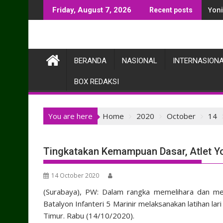
Skip
Yon
Friday, August 7, 2026
Recent posts
to
content
BERANDA
NASIONAL
INTERNASION
BOX REDAKSI
You are here
Home
2020
October
14
Tingkatakan Kemampuan Dasar, Atlet Yon
14 October 2020
(Surabaya), PW: Dalam rangka memelihara dan men
Batalyon Infanteri 5 Marinir melaksanakan latihan lar
Timur. Rabu (14/10/2020).