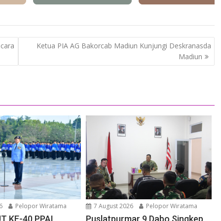
ecara
Ketua PIA AG Bakorcab Madiun Kunjungi Deskranasda
Madiun
6
Pelopor Wiratama
7 August 2026
Pelopor Wiratama
T KE-40 PPAL,
Puslatpurmar 9 Dabo Singkep