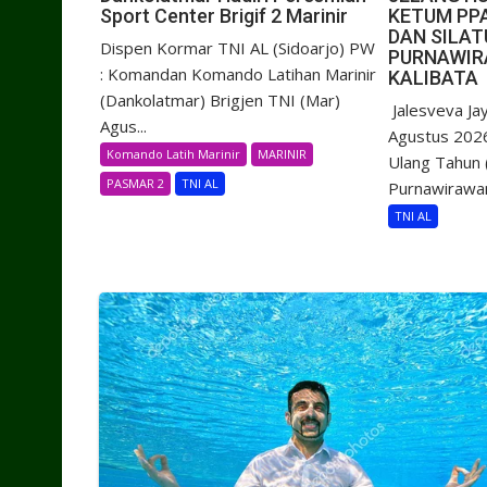
Sport Center Brigif 2 Marinir
KETUM PPA
DAN SILA
Dispen Kormar TNI AL (Sidoarjo) PW
PURNAWIR
: Komandan Komando Latihan Marinir
KALIBATA
(Dankolatmar) Brigjen TNI (Mar)
​ Jalesveva J
Agus...
Agustus 202
Komando Latih Marinir
MARINIR
Ulang Tahun
PASMAR 2
TNI AL
Purnawirawan
TNI AL