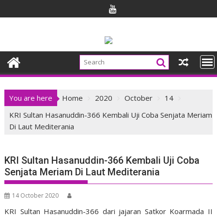
Skip
to
content
You are here
Home
2020
October
14
KRI Sultan Hasanuddin-366 Kembali Uji Coba Senjata Meriam
Di Laut Mediterania
KRI Sultan Hasanuddin-366 Kembali Uji Coba
Senjata Meriam Di Laut Mediterania
14 October 2020
KRI Sultan Hasanuddin-366 dari jajaran Satkor Koarmada II