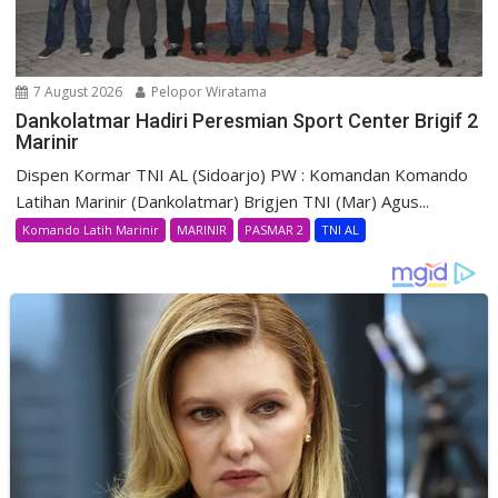
7 August 2026
Pelopor Wiratama
Dankolatmar Hadiri Peresmian Sport Center Brigif 2
Marinir
Dispen Kormar TNI AL (Sidoarjo) PW : Komandan Komando
Latihan Marinir (Dankolatmar) Brigjen TNI (Mar) Agus...
Komando Latih Marinir
MARINIR
PASMAR 2
TNI AL