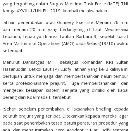
yang tergabung dalam Satgas Maritime Task Force (MTF) TNI
Konga XXVIII-L/UNIFIL 2019, kembali melaksanakan
latihan penembakan atau Gunnery Exercise Meriam 76 mm
dan meriam 20 mm yang berlangsung di Laut Mediterania
Lebanon, tepatnya di area Latihan Barbara 3, sebelah barat
Area Maritime of Operations (AMO) pada Selasa(13/10) waktu
setempat.
Menurut Dansatgas MTF sekaligus Komandan KRI Sultan
Hasanuddin, Letkol Laut (P) Ludfy, latihan yang ke-2 kalinya ini
bertujuan untuk menjaga dan mempertahankan naluri tempur
serta profesionalisme prajurit, juga mempertahankan dan
mengecek kesiapan sistem senjata yang dimiliki oleh kapal
perang dari Koarmada II tersebut.
“Sehari sebelum penembakan, di laksanakan briefing kepada
seluruh prajurit yang terlibat. Ditekankan kepada mereka agar
pada saat penembakan tetap patuhi peraturan prosedur yang
ada, dan mengutamakan Zero Accident, ” ujar Ludfy tentang