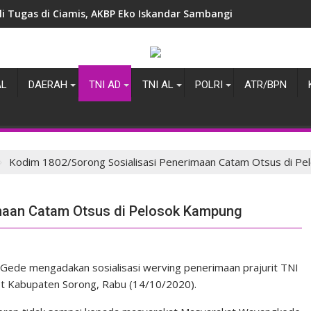
i Tugas di Ciamis, AKBP Eko Iskandar Sambangi Kantor IPJI Perk
AL
DAERAH
TNI AD
TNI AL
POLRI
ATR/BPN
Kodim 1802/Sorong Sosialisasi Penerimaan Catam Otsus di P
maan Catam Otsus di Pelosok Kampung
ede mengadakan sosialisasi werving penerimaan prajurit TNI
t Kabupaten Sorong, Rabu (14/10/2020).