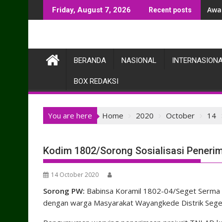
Skip
Awal
Friday, August 7, 2026
Recent posts
to
content
BERANDA
NASIONAL
INTERNASION
BOX REDAKSI
You are here
Home
2020
October
14
Kodim 1802/Sorong Sosialisasi Peneri
14 October 2020
Sorong PW:
Babinsa Koramil 1802-04/Seget Serma G
dengan warga Masyarakat Wayangkede Distrik Sege