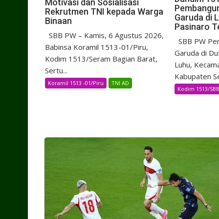
Motivasi dan Sosialisasi
Pembangu
Rekrutmen TNI kepada Warga
Garuda di 
Binaan
Pasinaro T
SBB PW – Kamis, 6 Agustus 2026,
SBB PW Pem
Babinsa Koramil 1513-01/Piru,
Garuda di Du
Kodim 1513/Seram Bagian Barat,
Luhu, Kecam
Sertu...
Kabupaten Se
Koramil 1513 -01/Piru
TNI AD
Kodim 1513/SB