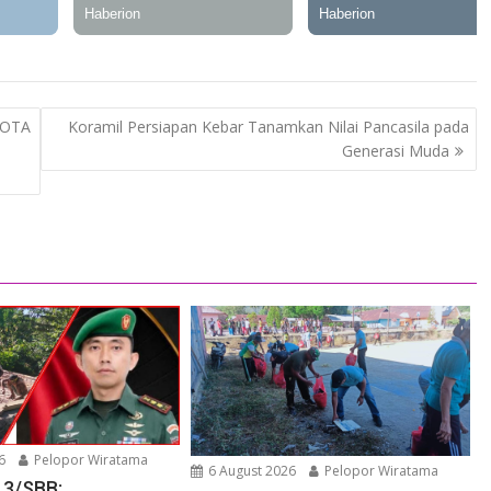
GOTA
Koramil Persiapan Kebar Tanamkan Nilai Pancasila pada
Generasi Muda
6
Pelopor Wiratama
6 August 2026
Pelopor Wiratama
13/SBB: