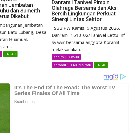
Danramil Taniwel Pimpin
nan Jembatan
Olahraga Bersama dan Aksi
Luhu dan Sumeith
Bersih Lingkungan Perkuat
erus Dikebut
Sinergi Lintas Sektor
bangunan Jembatan
SBB PW Kamis, 6 Agustus 2026,
sun Batu Lubang, Desa
Danramil 1513-02/Taniwel Lettu Inf
atan Huamual,
Syawir bersama anggota Koramil
ram...
melaksanakan...
B
TNI AD
Kodim 1513/SBB
Koramil 1513-03/Kairatu
TNI AD