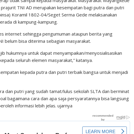
erap tidak sampai kepada masyarakat Masyarakat Wayangkede
i prajurit TNI AD merupakan kesempatan bagi putra dan putri
Babinsa) Koramil 1802-04/Seget Serma Gede melaksanakan
 berada di kampung-kampung.
s internet sehingga pengumuman ataupun berita yang
I belum bisa diterima sebagian masyarakat.
wajib hukumnya untuk dapat menyampaikan/menyosialisasikan
kepada seluruh elemen masyarakat,” katanya.
patan kepada putra dan putri terbaik bangsa untuk menjadi
utra dan putri yang sudah tamat/lulus sekolah SLTA dan berminat
 Soal bagaimana cara dan apa saja persyaratannya bisa langsung
oleh informasi lebih jelas. ujarnya