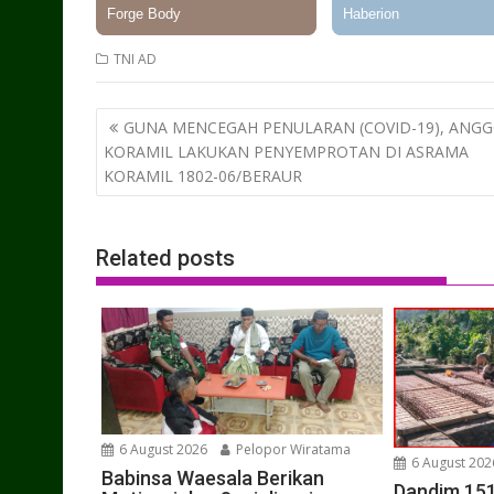
TNI AD
Post
GUNA MENCEGAH PENULARAN (COVID-19), ANG
navigation
KORAMIL LAKUKAN PENYEMPROTAN DI ASRAMA
KORAMIL 1802-06/BERAUR
Related posts
6 August 2026
Pelopor Wiratama
6 August 202
Babinsa Waesala Berikan
Dandim 15