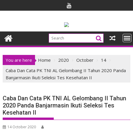
Skip
to
content
You are here
Home
2020
October
14
Caba Dan Cata PK TNI AL Gelombang II Tahun 2020 Panda
Banjarmasin Ikuti Seleksi Tes Kesehatan II
Caba Dan Cata PK TNI AL Gelombang II Tahun
2020 Panda Banjarmasin Ikuti Seleksi Tes
Kesehatan II
14 October 2020