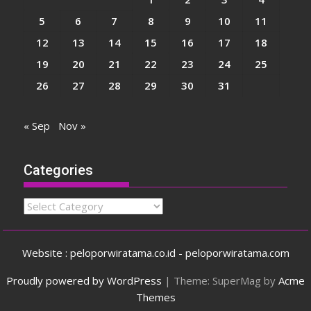
5
6
7
8
9
10
11
12
13
14
15
16
17
18
19
20
21
22
23
24
25
26
27
28
29
30
31
« Sep
Nov »
Categories
Categories
Website : peloporwiratama.co.id - peloporwiratama.com
Proudly powered by WordPress
|
Theme: SuperMag by
Acme
Themes