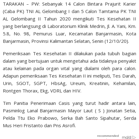
TARAKAN – PW: Sebanyak 14 Calon Bintara Prajurit Karier
(Caba PK) TNI AL Gelombang I dan 5 Calon Tamtama PK TNI
AL Gelombang II Tahun 2020 mengikuti Tes Kesehatan II
yang berlangsung di Laboratorium Klinik Medrin, Jl. A. Yani, Km.
5.8, No. 98, Pemurus Luar, Kecamatan Banjarmasin, Kota
Banjarmasin, Provinsi Kalimantan Selatan, Senin (12/10/20).
Pemeriksaan Tes Kesehatan II dilakukan pada tubuh bagian
dalam yang bertujuan untuk mengetahui ada tidaknya penyakit
atau kelainan pada organ vital yang dialami oleh para calon.
Adapun pemeriksaan Tes Kesehatan II ini meliputi, Tes Darah,
Urin, SGOT, SGPT, HbsAg, Ureum, Kreatinin, Kehamilan,
Rontgen Thorax, Ekg, VDRL dan HIV.
Tim Panitia Penerimaan Casis yang turut hadir antara lain,
Pasminlog Lanal Banjarmasin Mayor Laut ( S ) Jonatan Setia,
Pelda Ttu Eko Prabowo, Serka Bah Santo Sipahutar, Serda
Mus Heri Fristanto dan Pns Asrofi.