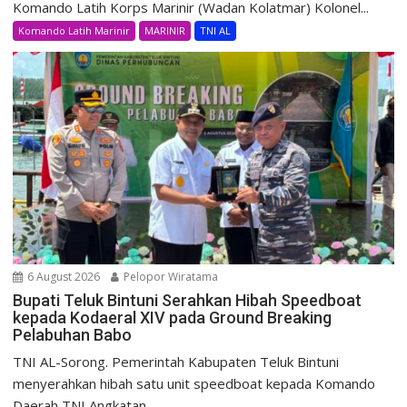
Komando Latih Korps Marinir (Wadan Kolatmar) Kolonel...
Komando Latih Marinir
MARINIR
TNI AL
6 August 2026
Pelopor Wiratama
Bupati Teluk Bintuni Serahkan Hibah Speedboat
kepada Kodaeral XIV pada Ground Breaking
Pelabuhan Babo
TNI AL-Sorong. Pemerintah Kabupaten Teluk Bintuni
menyerahkan hibah satu unit speedboat kepada Komando
Daerah TNI Angkatan...