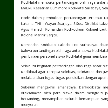
Kodiklatal membuka pertandingan olah raga antar 
Maluku Kesatrian Bumimoro Kodiklatal Surabaya, Sel
Hadir dalam pembukaan pertandingan tersebut Dir
Laksma TNI I Wayan Suarjaya, S.Sos, Dirdiklat Lak
Agus Hariadi, Komandan Kodikdukum Kolonel Laut 
Kolonel Marinir Sarjito.
Komandan Kodiklatal Laksda TNI Nurhidayat dal
bahwa pertandingan olah raga antar siswa Kodiklata
pembinaan personel siswa Kodiklatal guna membina
Selain itu kegiatan pertandingan olah raga antar si
Kodiklatal agar tercipta soliditas, solidaritas dan 
melaksanakan tugas-tugas pendidikan dengan optima
Sebelum mengakhiri amanatnya, Dankodiklatal 
dilaksanakan oleh para siswa dalam mengikuti pe
bertanding, menampilkan seluruh kemampuan yang 
menyerah.