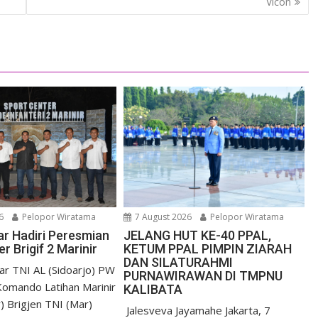
Vicon
6
Pelopor Wiratama
7 August 2026
Pelopor Wiratama
r Hadiri Peresmian
JELANG HUT KE-40 PPAL,
r Brigif 2 Marinir
KETUM PPAL PIMPIN ZIARAH
DAN SILATURAHMI
r TNI AL (Sidoarjo) PW
PURNAWIRAWAN DI TMPNU
omando Latihan Marinir
KALIBATA
) Brigjen TNI (Mar)
​ Jalesveva Jayamahe Jakarta, 7