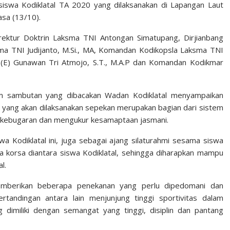
siswa Kodiklatal TA 2020 yang dilaksanakan di Lapangan Laut
asa (13/10).
ektur Doktrin Laksma TNI Antongan Simatupang, Dirjianbang
sma TNI Judijanto, M.Si., MA, Komandan Kodikopsla Laksma TNI
(E) Gunawan Tri Atmojo, S.T., M.A.P dan Komandan Kodikmar
am sambutan yang dibacakan Wadan Kodiklatal menyampaikan
l yang akan dilaksanakan sepekan merupakan bagian dari sistem
 kebugaran dan mengukur kesamaptaan jasmani.
swa Kodiklatal ini, juga sebagai ajang silaturahmi sesama siswa
jiwa korsa diantara siswa Kodiklatal, sehingga diharapkan mampu
l.
memberikan beberapa penekanan yang perlu dipedomani dan
rtandingan antara lain menjunjung tinggi sportivitas dalam
dimiliki dengan semangat yang tinggi, disiplin dan pantang