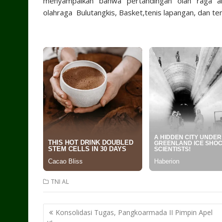
menyampaikan bahwa pertandingan olah raga an
olahraga Bulutangkis, Basket,tenis lapangan, dan ten
TNI AL
Post
Konsolidasi Tugas, Pangkoarmada II Pimpin Apel