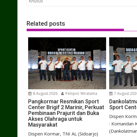
navigation
Khusus
Related posts
8 August 2026
Pelopor Wiratama
7 August 202
Pangkormar Resmikan Sport
Dankolatma
Center Brigif 2 Marinir, Perkuat
Sport Cente
Pembinaan Prajurit dan Buka
Dispen Korma
Akses Olahraga untuk
: Komandan K
Masyarakat
(Dankolatmar
Dispen Kormar, TNI AL (Sidoarjo)