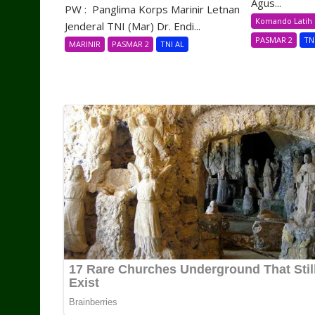
Agus...
PW : Panglima Korps Marinir Letnan
Komando Latih 
Jenderal TNI (Mar) Dr. Endi...
PASMAR 2
TN
MARINIR
PASMAR 2
TNI AL