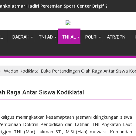
ELANG HUT KE-40 PPAL, KETUM PPAL PIMPIN ZIARAH DAN SILA
AL
DAERAH
TNI AD
TNI AL
POLRI
ATR/BPN
Wadan Kodiklatal Buka Pertandingan Olah Raga Antar Siswa Kod
ah Raga Antar Siswa Kodiklatal
kaligus meningkatkan kesamaptaan jasmani dilingkungan siswa
mbinaan Doktrin Pendidikan dan Latihan TNI Angkatan Laut
Brigjen TNI (Mar) Lukman ST., M.Si (Han) mewakili Komandan