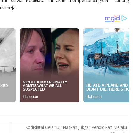
tar siswa Kodiklatal ini akan mempertandingkan cabang
is meja.
Kodiklatal Gelar Uji Naskah Jukgar Pendidikan Melalui