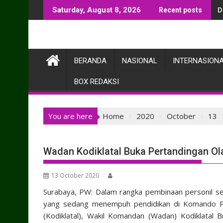
Skip
J
Saturday, August 8, 2026
Recent posts
to
content
BERANDA
NASIONAL
INTERNASION
BOX REDAKSI
You are here
Home
2020
October
13
Wadan Kodiklatal Buka Pertandingan Ol
13 October 2020
Surabaya, PW: Dalam rangka pembinaan personil se
yang sedang menempuh pendidikan di Komando Pe
(Kodiklatal), Wakil Komandan (Wadan) Kodiklatal 