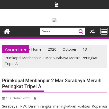
Skip
to
content
You are here
Home
2020
October
13
Primkopal Menbanpur 2 Mar Surabaya Meraih Peringkat
Tripel A
Primkopal Menbanpur 2 Mar Surabaya Meraih
Peringkat Tripel A
13 October 2020
Surabaya, PW: Dalam rangka meningkatkan kualitas Koperasi