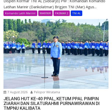
Dispen Kormar TNI AL (Sidoarjo) PW : Komandan Komando
Latihan Marinir (Dankolatmar) Brigjen TNI (Mar) Agus...
Komando Latih Marinir
MARINIR
PASMAR 2
TNI AL
7 August 2026
Pelopor Wiratama
JELANG HUT KE-40 PPAL, KETUM PPAL PIMPIN
ZIARAH DAN SILATURAHMI PURNAWIRAWAN DI
TMPNU KALIBATA