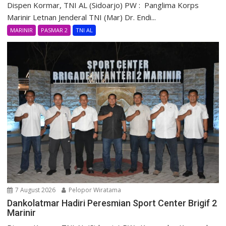
Dispen Kormar, TNI AL (Sidoarjo) PW : Panglima Korps
Marinir Letnan Jenderal TNI (Mar) Dr. Endi...
MARINIR
PASMAR 2
TNI AL
7 August 2026
Pelopor Wiratama
Dankolatmar Hadiri Peresmian Sport Center Brigif 2
Marinir