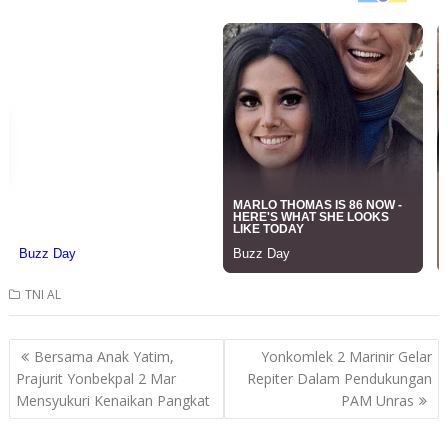
TNI AL
Post
Bersama Anak Yatim,
Yonkomlek 2 Marinir Gelar
navigation
Prajurit Yonbekpal 2 Mar
Repiter Dalam Pendukungan
Mensyukuri Kenaikan Pangkat
PAM Unras